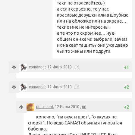
таки не отвлекайтесь )
а если серьезно, то у нас
красивые девушки или в шоубизе
или на обложке или на экране…
такие мне не интересны.
а те что по скромнее… ну в
общем они сами выбрали, зачем
их на свет тащить? они уже давно
чьи то жены или подруги
comander
, 12 Июля 2010 ,
url
+1
comander
, 12 Июля 2010 ,
url
+2
precedent
, 12 Июля 2010 ,
url
+2
конечно, "на вкус и цвет", "о вкусах не
спорят". Но ведь САМАЯ обычная туповатая
бабенка.
Люди, не парьтесь! Там НИЧЕГО НЕТ. Был