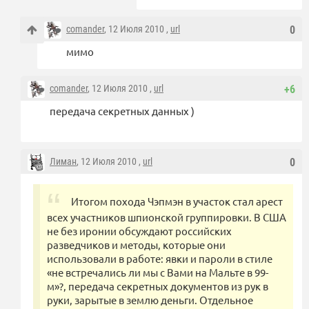
comander
, 12 Июля 2010 ,
url
0
мимо
comander
, 12 Июля 2010 ,
url
+6
передача секретных данных )
Лиман
, 12 Июля 2010 ,
url
0
Итогом похода Чэпмэн в участок стал арест
всех участников шпионской группировки. В США
не без иронии обсуждают российских
разведчиков и методы, которые они
использовали в работе: явки и пароли в стиле
«не встречались ли мы с Вами на Мальте в 99-
м»?, передача секретных документов из рук в
руки, зарытые в землю деньги. Отдельное