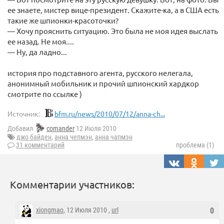
ее знаете, мистер вице-президент. Скажите-ка, а в США есть
такие же шпионки-красоточки?
— Хочу прояснить ситуацию. Это была не моя идея выслать
ее назад. Не моя....
— Ну, да ладно...
история про подставного агента, русского нелегала,
анонимный мобильник и прочий шпионский хардкор
смотрите по ссылке )
Источник:
bfm.ru/news/2010/07/12/anna-ch...
Добавил
comander
12 Июля 2010
джо байден
,
анна чепмэн
,
анна чапмэн
31 комментарий
проблема (1)
Комментарии участников:
xiongmao
, 12 Июля 2010 ,
url
0