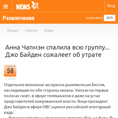
Вход
Развлечения
в мою ленту
2679
Лучшее
Горячее
Новое
Анна Чапмэн спалила всю группу...
Джо Байден сожалеет об утрате
отметили
58
в архиве
Отдельное внимание заслужила рыжеволосая бестия,
наследившая по обе стороны океана. Чэпмэн на первых
полосах газет, в эфире телеканалов и даже на устах
представителей американской власти. Вице-президент
Джо Байден в эфире NBC оценил российский агентурный
кадр:
— Вот посмотрите на эту русскую девушку. Вот, на фото. Вы