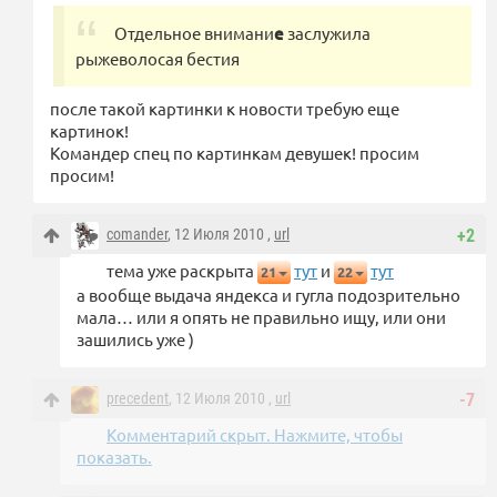
Отдельное внимани
е
заслужила
рыжеволосая бестия
после такой картинки к новости требую еще
картинок!
Командер спец по картинкам девушек! просим
просим!
comander
, 12 Июля 2010 ,
url
+2
тема уже раскрыта
тут
и
тут
21
22
а вообще выдача яндекса и гугла подозрительно
мала… или я опять не правильно ищу, или они
зашились уже )
precedent
, 12 Июля 2010 ,
url
-7
Комментарий скрыт. Нажмите, чтобы
показать.