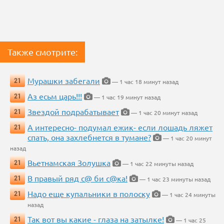
Также смотрите:
Мурашки забегали
21
— 1 час 18 минут назад
Аз есьм царь!!!
21
— 1 час 19 минут назад
Звездой подрабатывает
21
— 1 час 20 минут назад
А интересно- подумал ежик- если лошадь ляжет
21
спать, она захлебнется в тумане?
— 1 час 20 минут
назад
Вьетнамская Золушка
21
— 1 час 22 минуты назад
В правый ряд с@ би с@ка!
21
— 1 час 23 минуты назад
Надо еще купальники в полоску
21
— 1 час 24 минуты
назад
Так вот вы какие - глаза на затылке!
21
— 1 час 25