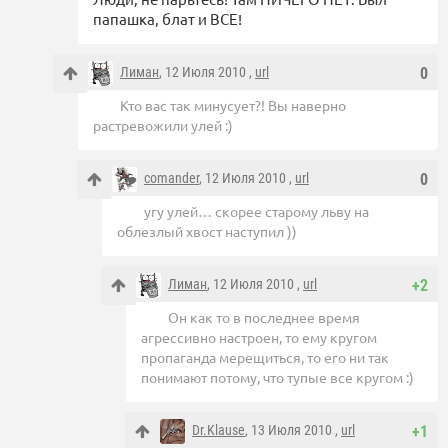
папашка, блат и ВСЕ!
Лиман
, 12 Июля 2010 ,
url
0
Кто вас так минусует?! Вы наверно
растревожили улей :)
comander
, 12 Июля 2010 ,
url
0
угу улей… скорее старому льву на
облезлый хвост наступил ))
Лиман
, 12 Июля 2010 ,
url
+2
Он как то в последнее время
агрессивно настроен, то ему кругом
пропаганда мерещиться, то его ни так
понимают потому, что тупые все кругом :)
Dr.Klause
, 13 Июля 2010 ,
url
+1