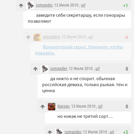
comander
, 12 Июля 2010 ,
url
+1
заведите себе секретаршу, если гонорары
позволяют
precedent
, 12 Июля 2010 ,
url
-6
Комментарий скрыт. Нажмите, чтобы
показать.
comander
, 12 Июля 2010 ,
url
0
да никто и не спорит. обычная
российская деваха, только рыжая. тем и
ценна
Narzan
, 12 Июля 2010 ,
url
0
но никак не третий сорт…
comander
, 12 Июля 2010 ,
url
+3