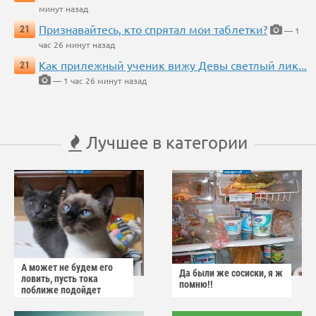
минут назад
Признавайтесь, кто спрятал мои таблетки?
21
— 1
час 26 минут назад
Как прилежный ученик вижу Девы светлый лик...
21
— 1 час 26 минут назад
Лучшее в категории
А может не будем его
Да были же сосиски, я ж
ловить, пусть тока
помню!!
поближе подойдет