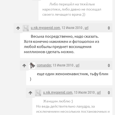
Либо перешёл на тяжёлые
наркотики, либо давно не посещал
своего лечащего врача ;))
u.nik.myopenid.com
, 12 Июля 2010 ,
url
0
Весьма посредственно, надо сказать.
Хотя конечно макияжем и фотошопом из
любой кобылы предмет восхищения
миллионов сделать можно.
comander
, 13 Июля 2010 ,
url
0
еще один женоненавистник, тьфу блин
)
u.nik.myopenid.com
, 13 Июля 2010 ,
url
0
Женщин люблю :)
Но ведь действительно лахудра, за
исключением нескольких постановочных и