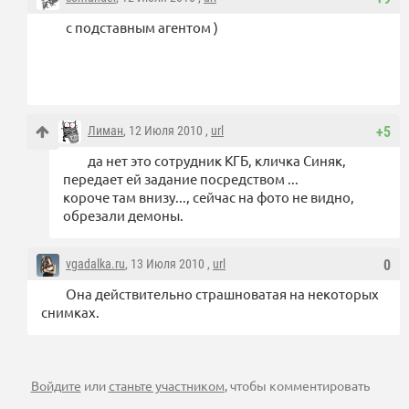
с подставным агентом )
Лиман
, 12 Июля 2010 ,
url
+5
да нет это сотрудник КГБ, кличка Синяк,
передает ей задание посредством ...
короче там внизу..., сейчас на фото не видно,
обрезали демоны.
vgadalka.ru
, 13 Июля 2010 ,
url
0
Она действительно страшноватая на некоторых
снимках.
Войдите
или
станьте участником
, чтобы комментировать