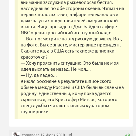
внимания заслужила рыжеволосая бестия,
наследившая по обе стороны океана. Чэпмэн на
первых полосах газет, в эфире телеканалов и
даже на устах представителей американской
власти. Вице-президент Джо Байден в эфире
NBC оценил российский агентурный кадр:
— Вот посмотрите на эту русскую девушку. Вот,
на фото. Вы ее знаете, мистер вице-президент.
Скажите-ка, а в США есть такие же шпионки-
красоточки?
— Хочу прояснить ситуацию. Это была не моя
идея выслать ее назад. Не моя....
— Ну, да ладно...
9 июля россияне в результате шпионского
обмена между Россией и США были высланы на
родину. Единственный, кому пока удается
скрываться, это Кристофер Метсос, которого
спецслужбы считают главным куратором
группировки.
comander
, 12 Июля 2010 ,
url
+9