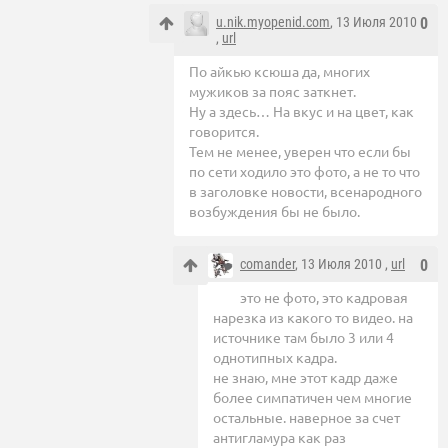
u.nik.myopenid.com
, 13 Июля 2010
0
,
url
По айкью ксюша да, многих
мужиков за пояс заткнет.
Ну а здесь… На вкус и на цвет, как
говорится.
Тем не менее, уверен что если бы
по сети ходило это фото, а не то что
в заголовке новости, всенародного
возбуждения бы не было.
comander
, 13 Июля 2010 ,
url
0
это не фото, это кадровая
нарезка из какого то видео. на
источнике там было 3 или 4
однотипных кадра.
не знаю, мне этот кадр даже
более симпатичен чем многие
остальные. наверное за счет
антигламура как раз