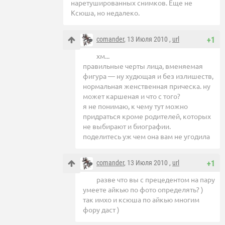
наретушированных снимков. Еще не
Ксюша, но недалеко.
comander
, 13 Июля 2010 ,
url
+1
хм...
правильные черты лица, вменяемая
фигура — ну худющая и без излишеств,
нормальная женственная прическа. ну
может каршеная и что с того?
я не понимаю, к чему тут можно
придраться кроме родителей, которых
не выбирают и биографии.
поделитесь уж чем она вам не угодила
comander
, 13 Июля 2010 ,
url
+1
разве что вы с прецедентом на пару
умеете айкью по фото определять? )
так имхо и ксюша по айкью многим
фору даст )