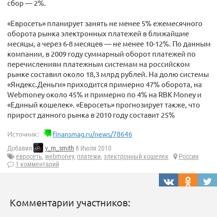
сбор — 2%.
«Евросеть» планирует занять не менее 5% ежемесячного
оборота рынка электронных платежей в ближайшие
месяцы, а через 6-8 месяцев — не менее 10-12%. По данным
компании, в 2009 году суммарный оборот платежей по
перечислениям платежным системам на российском
рынке составил около 18,3 млрд рублей. На долю системы
«Яндекс.Деньги» приходится примерно 47% оборота, на
Webmoney около 45% и примерно по 4% на RBK Money и
«Единый кошелек». «Евросеть» прогнозирует также, что
прирост данного рынка в 2010 году составит 25%
Источник:
finansmag.ru/news/78646
Добавил
v_m_smith
8 Июля 2010
евросеть
,
webmoney
,
платежи
,
электронный кошелек
Россия
1 комментарий
Комментарии участников: