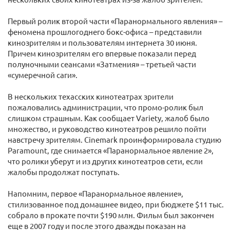
Первый ролик второй части «Паранормального явления» –
феномена прошлогоднего бокс-офиса – представили
кинозрителям и пользователям интернета 30 июня.
Причем кинозрителям его впервые показали перед
полуночными сеансами «Затмения» – третьей части
«сумеречной саги».
В нескольких техасских кинотеатрах зрители
пожаловались администрации, что промо-ролик был
слишком страшным. Как сообщает Variety, жалоб было
множество, и руководство кинотеатров решило пойти
навстречу зрителям. Cinemark проинформировала студию
Paramount, где снимается «Паранормальное явление 2»,
что ролики уберут и из других кинотеатров сети, если
жалобы продолжат поступать.
Напомним, первое «Паранормальное явление»,
стилизованное под домашнее видео, при бюджете $11 тыс.
собрало в прокате почти $190 млн. Фильм был закончен
еще в 2007 году и после этого дважды показан на