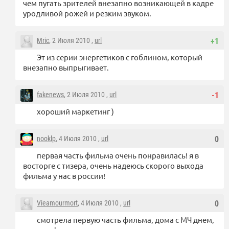
чем пугать зрителей внезапно возникающей в кадре
уродливой рожей и резким звуком.
Mric
, 2 Июля 2010 ,
url
+1
Эт из серии энергетиков с гоблином, который
внезапно выпрыгивает.
fakenews
, 2 Июля 2010 ,
url
-1
хороший маркетинг )
nooklp
, 4 Июля 2010 ,
url
0
первая часть фильма очень понравилась! я в
восторге с тизера, очень надеюсь скорого выхода
фильма у нас в россии!
Vieamourmort
, 4 Июля 2010 ,
url
0
смотрела первую часть фильма, дома с МЧ днем,