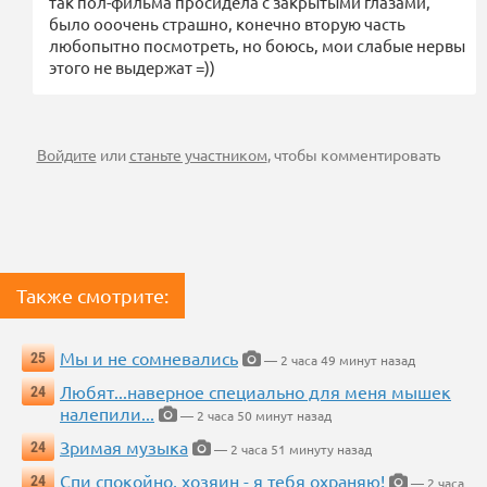
так пол-фильма просидела с закрытыми глазами,
было ооочень страшно, конечно вторую часть
любопытно посмотреть, но боюсь, мои слабые нервы
этого не выдержат =))
Войдите
или
станьте участником
, чтобы комментировать
Также смотрите:
Мы и не сомневались
25
— 2 часа 49 минут назад
Любят...наверное специально для меня мышек
24
налепили...
— 2 часа 50 минут назад
Зримая музыка
24
— 2 часа 51 минуту назад
Спи спокойно, хозяин - я тебя охраняю!
24
— 2 часа