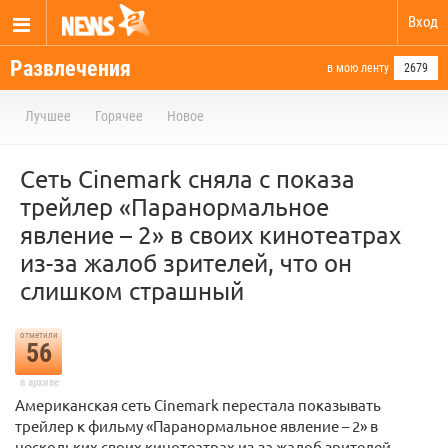
Вход
Развлечения
в мою ленту
2679
Лучшее
Горячее
Новое
Сеть Cinemark сняла с показа
трейлер «Паранормальное
явление – 2» в своих кинотеатрах
из-за жалоб зрителей, что он
слишком страшный
отметили
56
в архиве
Американская сеть Cinemark перестала показывать
трейлер к фильму «Паранормальное явление – 2» в
нескольких своих кинотеатрах из-за жалоб зрителей.