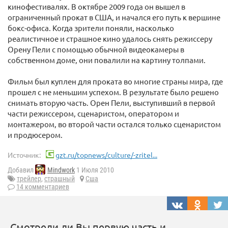
кинофестивалях. В октябре 2009 года он вышел в
ограниченный прокат в США, и начался его путь к вершине
бокс-офиса. Когда зрители поняли, насколько
реалистичное и страшное кино удалось снять режиссеру
Орену Пели с помощью обычной видеокамеры в
собственном доме, они повалили на картину толпами.
Фильм был куплен для проката во многие страны мира, где
прошел с не меньшим успехом. В результате было решено
снимать вторую часть. Орен Пели, выступивший в первой
части режиссером, сценаристом, оператором и
монтажером, во второй части остался только сценаристом
и продюсером.
Источник:
gzt.ru/topnews/culture/-zritel...
Добавил
Mindwork
1 Июля 2010
трейлер
,
страшный
Сша
14 комментариев
Смотрели ли Вы первую часть и