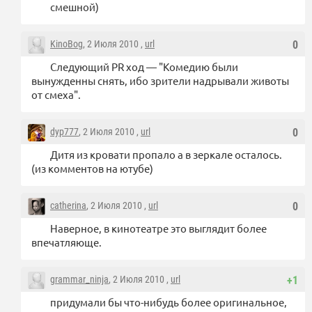
смешной)
KinoBog
, 2 Июля 2010 ,
url
0
Следующий PR ход — "Комедию были
вынужденны снять, ибо зрители надрывали животы
от смеха".
dyp777
, 2 Июля 2010 ,
url
0
Дитя из кровати пропало а в зеркале осталось.
(из комментов на ютубе)
catherina
, 2 Июля 2010 ,
url
0
Наверное, в кинотеатре это выглядит более
впечатляюще.
grammar_ninja
, 2 Июля 2010 ,
url
+1
придумали бы что-нибудь более оригинальное,