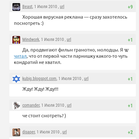
Beast
, 1 Июля 2010 ,
url
+9
Хорошая вирусная реклама — сразу захотелось
посмотреть :)
Mindwork
, 1 Июля 2010 ,
url
+1
Да, продвигают фильм грамотно, молодцы. Я
читал
, что от первой части парнишку какого-то чуть
кондратий не хватил.
kubig.blogspot.com
, 1 Июля 2010 ,
url
+1
Жду! Жду! Жду!!!
comander
, 1 Июля 2010 ,
url
+1
че стоит смотреть? )
disaper
, 1 Июля 2010 ,
url
+2