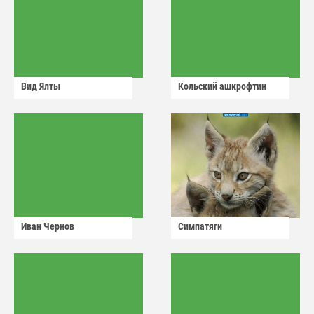
Вид Ялты
Кольский ашкрофтин
Иван Чернов
Симпатяги