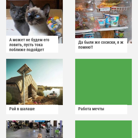
А может не будем его
Да были же сосиски, я ж
ловить, пусть тока
помню!!
поближе подойдет
Рай в шалаше
Работа мечты