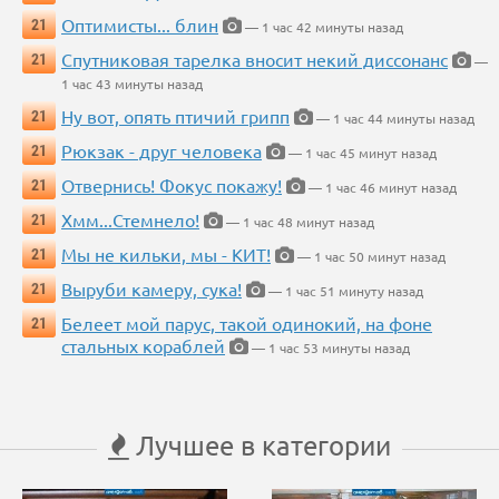
Оптимисты... блин
21
— 1 час 42 минуты назад
Спутниковая тарелка вносит некий диссонанс
21
—
1 час 43 минуты назад
Ну вот, опять птичий грипп
21
— 1 час 44 минуты назад
Рюкзак - друг человека
21
— 1 час 45 минут назад
Отвернись! Фокус покажу!
21
— 1 час 46 минут назад
Хмм...Стемнело!
21
— 1 час 48 минут назад
Мы не кильки, мы - КИТ!
21
— 1 час 50 минут назад
Выруби камеру, сука!
21
— 1 час 51 минуту назад
Белеет мой парус, такой одинокий, на фоне
21
стальных кораблей
— 1 час 53 минуты назад
Лучшее в категории