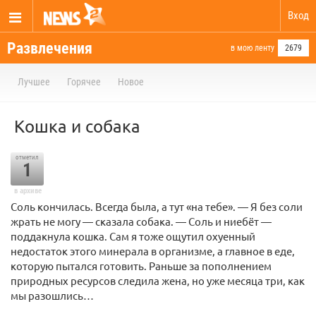
Вход
Развлечения
в мою ленту
2679
Лучшее
Горячее
Новое
Кошка и собака
отметил
1
в архиве
Соль кончилась. Всегда была, а тут «на тебе». — Я без соли
жрать не могу — сказала собака. — Соль и ниебёт —
поддакнула кошка. Сам я тоже ощутил охуенный
недостаток этого минерала в организме, а главное в еде,
которую пытался готовить. Раньше за пополнением
природных ресурсов следила жена, но уже месяца три, как
мы разошлись…