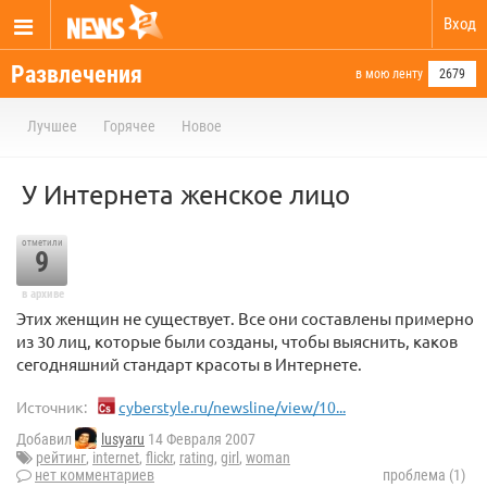
Вход
Развлечения
в мою ленту
2679
Лучшее
Горячее
Новое
У Интернета женское лицо
отметили
9
в архиве
Этих женщин не существует. Все они составлены примерно
из 30 лиц, которые были созданы, чтобы выяснить, каков
сегодняшний стандарт красоты в Интернете.
Источник:
cyberstyle.ru/newsline/view/10...
Добавил
lusyaru
14 Февраля 2007
рейтинг
,
internet
,
flickr
,
rating
,
girl
,
woman
нет комментариев
проблема (1)