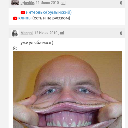
cyberlife
, 11 Июня 2010 ,
url
0
интервью(румынский)
клипы
(есть и на русском)
Mangol
, 12 Июня 2010 ,
url
0
уже улыбаемся )
Я: