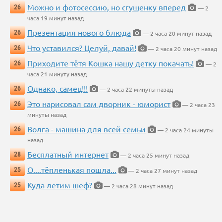
Можно и фотосессию, но сгущенку вперед
26
— 2
часа 19 минут назад
Презентация нового блюда
26
— 2 часа 20 минут назад
Что уставился? Целуй, давай!
26
— 2 часа 20 минут назад
Приходите тётя Кошка нашу детку покачать!
26
— 2
часа 21 минуту назад
Однако, самец!!!
26
— 2 часа 22 минуты назад
Это нарисовал сам дворник - юморист
26
— 2 часа 23
минуты назад
Волга - машина для всей семьи
26
— 2 часа 24 минуты
назад
Бесплатный интернет
28
— 2 часа 25 минут назад
О....тёпленькая пошла...
25
— 2 часа 27 минут назад
Куда летим шеф?
25
— 2 часа 28 минут назад