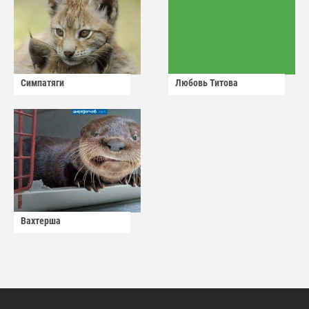
Симпатяги
Любовь Титова
Вахтерша