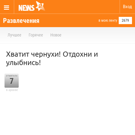
Вход
Развлечения
в мою ленту
2679
Лучшее
Горячее
Новое
Хватит чернухи! Отдохни и
улыбнись!
отметили
7
в архиве