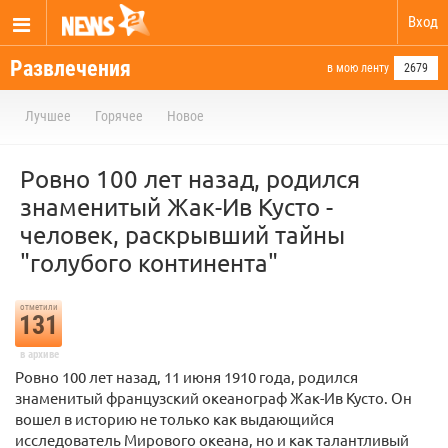
Вход
Развлечения
в мою ленту
2679
Лучшее
Горячее
Новое
Ровно 100 лет назад, родился
знаменитый Жак-Ив Кусто -
человек, раскрывший тайны
"голубого континента"
отметили
131
в архиве
Ровно 100 лет назад, 11 июня 1910 года, родился
знаменитый французский океанограф Жак-Ив Кусто. Он
вошел в историю не только как выдающийся
исследователь Мирового океана, но и как талантливый