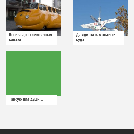
Весёлая, какчественная
Да иди ты сам знаешь
какаха
куда
Таксую для души...