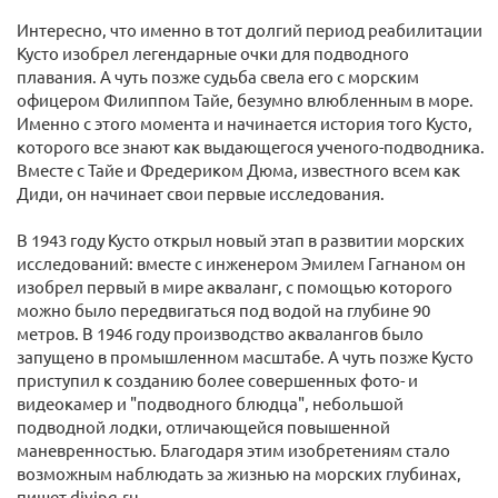
Интересно, что именно в тот долгий период реабилитации
Кусто изобрел легендарные очки для подводного
плавания. А чуть позже судьба свела его с морским
офицером Филиппом Тайе, безумно влюбленным в море.
Именно с этого момента и начинается история того Кусто,
которого все знают как выдающегося ученого-подводника.
Вместе с Тайе и Фредериком Дюма, известного всем как
Диди, он начинает свои первые исследования.
В 1943 году Кусто открыл новый этап в развитии морских
исследований: вместе с инженером Эмилем Гагнаном он
изобрел первый в мире акваланг, с помощью которого
можно было передвигаться под водой на глубине 90
метров. В 1946 году производство аквалангов было
запущено в промышленном масштабе. А чуть позже Кусто
приступил к созданию более совершенных фото- и
видеокамер и "подводного блюдца", небольшой
подводной лодки, отличающейся повышенной
маневренностью. Благодаря этим изобретениям стало
возможным наблюдать за жизнью на морских глубинах,
пишет diving.ru