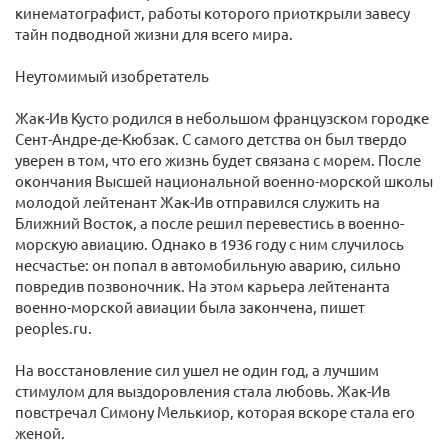
кинематографист, работы которого приоткрыли завесу
тайн подводной жизни для всего мира.
Неутомимый изобретатель
Жак-Ив Кусто родился в небольшом французском городке
Сент-Андре-де-Кюбзак. С самого детства он был твердо
уверен в том, что его жизнь будет связана с морем. После
окончания Высшей национальной военно-морской школы
молодой лейтенант Жак-Ив отправился служить на
Ближний Восток, а после решил перевестись в военно-
морскую авиацию. Однако в 1936 году с ним случилось
несчастье: он попал в автомобильную аварию, сильно
повредив позвоночник. На этом карьера лейтенанта
военно-морской авиации была закончена, пишет
peoples.ru.
На восстановление сил ушел не один год, а лучшим
стимулом для выздоровления стала любовь. Жак-Ив
повстречал Симону Мелькиор, которая вскоре стала его
женой.