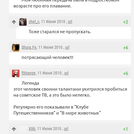
возрасте про его плавание.
chel_c
, 11 Июня 2010 ,
url
+2
Тоже старался не пропускать.
Shura.Fe
, 11 Июня 2010 ,
url
+6
потрясающий человек!!!
fStrange
, 11 Июня 2010 ,
url
+6
Легенда
этот человек своими талантами ухитрился пробиться
на советское ТВ, а это было нелегко.
Регулярно его показывали в "Клубе
Путешественников" и "В мире животных"
X86
, 11 Июня 2010 ,
url
+1