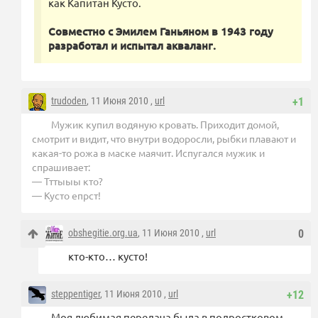
как Капитан Кусто.
Совместно с Эмилем Ганьяном в 1943 году
разработал и испытал акваланг.
trudoden
, 11 Июня 2010 ,
url
+1
Мужик купил водяную кровать. Приходит домой,
смотрит и видит, что внутри водоросли, рыбки плавают и
какая-то рожа в маске маячит. Испугался мужик и
спрашивает:
— Тттыыы кто?
— Кусто епрст!
obshegitie.org.ua
, 11 Июня 2010 ,
url
0
кто-кто… кусто!
steppentiger
, 11 Июня 2010 ,
url
+12
Моя любимая передача была в подростковом