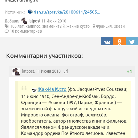
Источник:
rian.ru/spravka/20100611/24505...
Добавил
latpost
11 Июня 2010
100 лет
,
калипсо
,
знаменитый
,
жак-ив кусто
Франция
,
Океан
10 комментариев
Комментарии участников:
latpost
, 11 Июня 2010 ,
url
+4
Жак-Ив Кусто
(фр. Jacques-Yves Cousteau;
11 июня 1910, Сен-Андре-де-Кюбзак, Бордо,
Франция — 25 июня 1997, Париж, Франция) —
знаменитый французский исследователь
Мирового океана, фотограф, режиссёр,
изобретатель, автор множества книг и фильмов.
Являлся членом Французской академии.
Командор ордена Почётного легиона. Известен