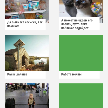
А может не будем его
Да были же сосиски, я ж
ловить, пусть тока
помню!!
поближе подойдет
Рай в шалаше
Работа мечты