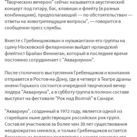
"Творческим вечером" сейчас называется акустический
концерт под гитару, бас, клавиши и флейту (в разных
комбинациях), предполагающий — по обстоятельствам —
ответы на животрепещущие вопросы", — говорится в
сообщении пресс-службы.
Вместе с Гребенщиковым и музыкантами его группы на
сцену Московской филармонии выйдет ирландский
флейтист Брайан Финнеган, который в последнее время
постоянно сотрудничает с "Аквариумом".
После столичного выступления Гребенщиков и компания
отправятся в Ростов-на-Дону, где в четверг в Театре драмы
имени Горького состоится очередной творческий вечер
лидера "Аквариума", а в субботу группа в полном составе
выступит на фестивале "Рок над Волгой" в Самаре.
"Аквариум", созданный в 1972 году, является одной из
старейших ныне действующих российских рок-групп.
Состав ее участников за более чем 30 лет существования
неоднократно менялся, и только Гребенщиков остается
бессменным лидером коллектива с самого момента его