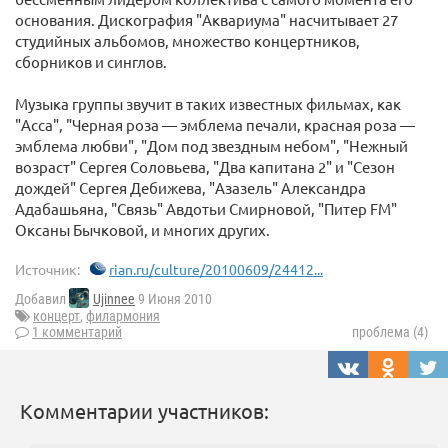
основания. Дискография "Аквариума" насчитывает 27
студийных альбомов, множество концертников,
сборников и синглов.
Музыка группы звучит в таких известных фильмах, как
"Асса", "Черная роза — эмблема печали, красная роза —
эмблема любви", "Дом под звездным небом", "Нежный
возраст" Сергея Соловьева, "Два капитана 2" и "Сезон
дождей" Сергея Дебижева, "Азазель" Александра
Адабашьяна, "Связь" Авдотьи Смирновой, "Питер FM"
Оксаны Бычковой, и многих других.
Источник:
rian.ru/culture/20100609/24412...
Добавил
Ujinnee
9 Июня 2010
концерт
,
филармония
1 комментарий
проблема (4)
Комментарии участников: