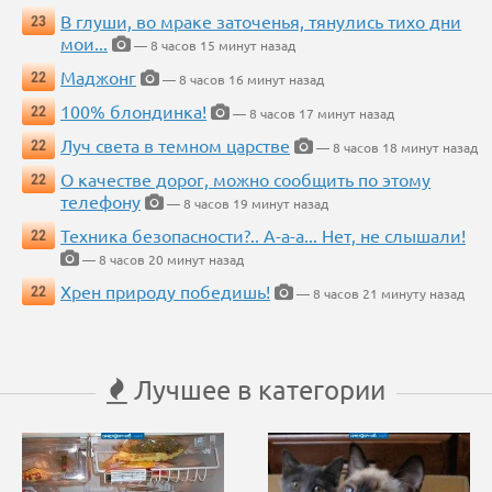
В глуши, во мраке заточенья, тянулись тихо дни
23
мои...
— 8 часов 15 минут назад
Маджонг
22
— 8 часов 16 минут назад
100% блондинка!
22
— 8 часов 17 минут назад
Луч света в темном царстве
22
— 8 часов 18 минут назад
О качестве дорог, можно сообщить по этому
22
телефону
— 8 часов 19 минут назад
Техника безопасности?.. А-а-а... Нет, не слышали!
22
— 8 часов 20 минут назад
Хрен природу победишь!
22
— 8 часов 21 минуту назад
Лучшее в категории