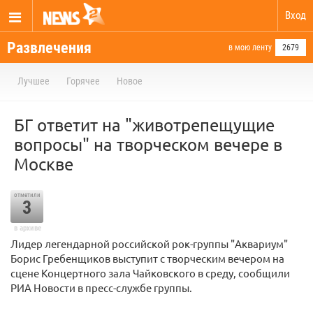
Вход
Развлечения
в мою ленту
2679
Лучшее
Горячее
Новое
БГ ответит на "животрепещущие
вопросы" на творческом вечере в
Москве
отметили
3
в архиве
Лидер легендарной российской рок-группы "Аквариум"
Борис Гребенщиков выступит с творческим вечером на
сцене Концертного зала Чайковского в среду, сообщили
РИА Новости в пресс-службе группы.