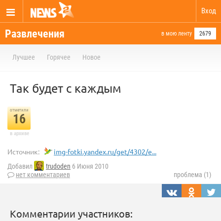
Вход
Развлечения
в мою ленту
2679
Лучшее
Горячее
Новое
Так будет с каждым
отметили
16
в архиве
Источник:
img-fotki.yandex.ru/get/4302/e...
Добавил
trudoden
6 Июня 2010
нет комментариев
проблема (1)
Комментарии участников: