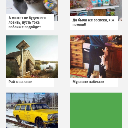
А может не будем его
Да были же сосиски, я ж
ловить, пусть тока
помню!!
поближе подойдет
Рай в шалаше
Мурашки забегали