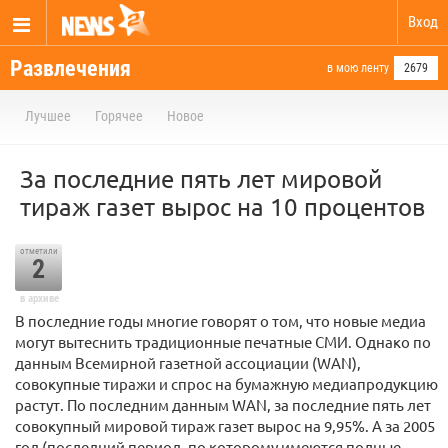
Вход
Развлечения
в мою ленту
2679
Лучшее
Горячее
Новое
За последние пять лет мировой
тираж газет вырос на 10 процентов
отметили
2
в архиве
В последние годы многие говорят о том, что новые медиа
могут вытеснить традиционные печатные СМИ. Однако по
данным Всемирной газетной ассоциации (WAN),
совокупные тиражи и спрос на бумажную медиапродукцию
растут. По последним данным WAN, за последние пять лет
совокупный мировой тираж газет вырос на 9,95%. А за 2005
год (последний период, по которому имеются полные