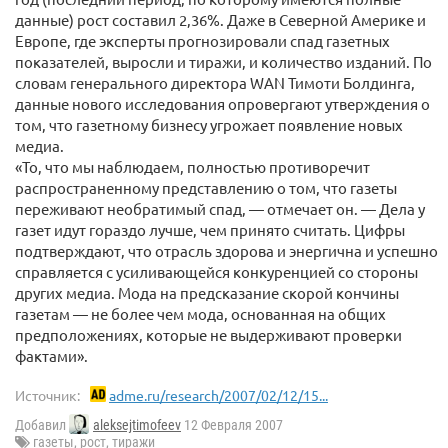
данные) рост составил 2,36%. Даже в Северной Америке и
Европе, где эксперты прогнозировали спад газетных
показателей, выросли и тиражи, и количество изданий. По
словам генерального директора WAN Тимоти Болдинга,
данные нового исследования опровергают утверждения о
том, что газетному бизнесу угрожает появление новых
медиа.
«То, что мы наблюдаем, полностью противоречит
распространенному представлению о том, что газеты
переживают необратимый спад, — отмечает он. — Дела у
газет идут гораздо лучше, чем принято считать. Цифры
подтверждают, что отрасль здорова и энергична и успешно
справляется с усиливающейся конкуренцией со стороны
других медиа. Мода на предсказание скорой кончины
газетам — не более чем мода, основанная на общих
предположениях, которые не выдерживают проверки
фактами».
Источник:
adme.ru/research/2007/02/12/15...
Добавил
aleksejtimofeev
12 Февраля 2007
газеты
,
рост
,
тиражи