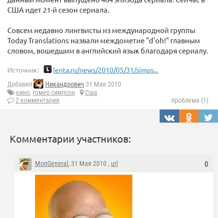
США идет 21-й сезон сериала.
Совсем недавно лингвисты из международной группы
Today Translations назвали междометие "d'oh!" главным
словом, вошедшим в английский язык благодаря сериалу.
Источник:
lenta.ru/news/2010/05/31/simps...
Добавил
Никандрович
31 Мая 2010
кино
,
гомер симпсон
Сша
2 комментария
проблема (1)
Комментарии участников:
MonGeneral
, 31 Мая 2010 ,
url
0