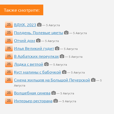
Также смотрите:
ВДНХ, 2023
25
— 5 Августа
Полдень. Полевые цветы
25
— 5 Августа
Отчий дом
25
— 5 Августа
Илья Великий гудит
25
— 5 Августа
В Арбатских переулках
25
— 5 Августа
Лодка с ветлой
25
— 5 Августа
Куст малины с бабочкой
25
— 5 Августа
Смена жильцов на Большой Печерской
25
— 5
Августа
Волшебная синева
25
— 5 Августа
Интерьер ресторана
25
— 5 Августа