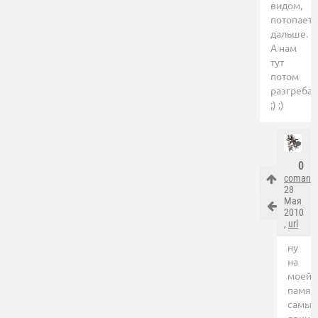
видом,
потопает
дальше.
А нам
тут
потом
разгребай
;) ;)
0
comand
28
Мая
2010
,
url
ну
на
моей
памят
самые