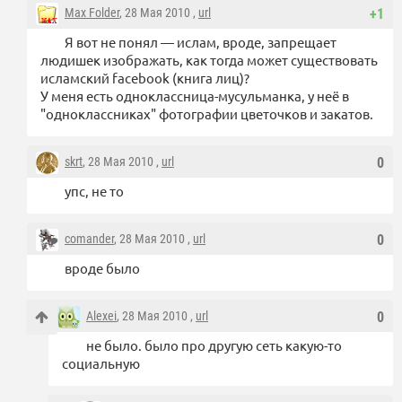
Max Folder
, 28 Мая 2010 ,
url
+1
Я вот не понял — ислам, вроде, запрещает
людишек изображать, как тогда может существовать
исламский facebook (книга лиц)?
У меня есть одноклассница-мусульманка, у неё в
"одноклассниках" фотографии цветочков и закатов.
skrt
, 28 Мая 2010 ,
url
0
упс, не то
comander
, 28 Мая 2010 ,
url
0
вроде было
Alexei
, 28 Мая 2010 ,
url
0
не было. было про другую сеть какую-то
социальную