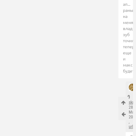
ап...
раньш
на
меня
влад
зуб
точил,
тепер
еще
и
макс
будет
0
skrt
,
28
Ма
201
,
url