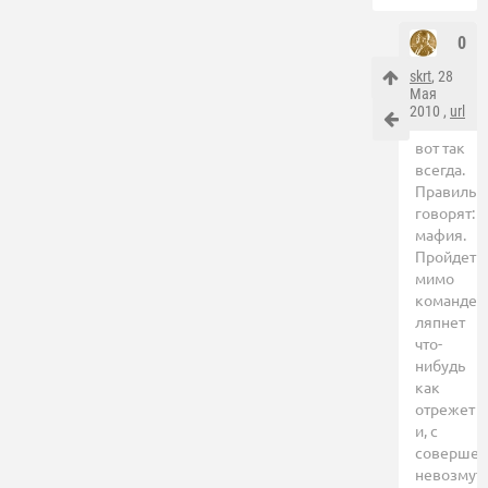
0
skrt
, 28
Мая
2010 ,
url
вот так
всегда.
Правильн
говорят:
мафия.
Пройдет
мимо
командер
ляпнет
что-
нибудь
как
отрежет
и, с
совершен
невозму