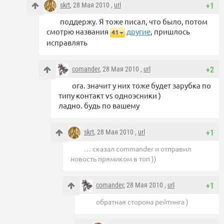
skrt
, 28 Мая 2010 ,
url
+1
поддержу. Я тоже писал, что было, потом
смотрю названия
другие
, пришлось
41
исправлять
comander
, 28 Мая 2010 ,
url
+2
ога. значит у них тоже будет зарубка по
типу контакт vs одноэсники )
ладно. будь по вашему
skrt
, 28 Мая 2010 ,
url
+1
… сказал commander и отправил
новость прямиком в топ ))
comander
, 28 Мая 2010 ,
url
+1
обратная сторона рейтинга )