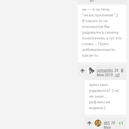
не — я на тему
"незаслуженная" ;)
В каком-то из
комментов Вы
радовались своему
положению, а тут это
слово… Прям
амбивалентность
какая-то
comander
, 28
0
Мая 2010 ,
url
прям таки
радовался? :) ну
не знаю…
рефлексия
видимо )
skrt
, 28
+1
Мая