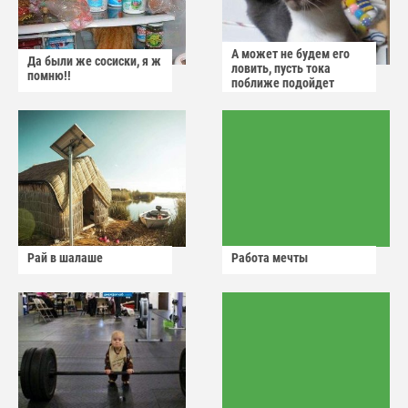
А может не будем его
Да были же сосиски, я ж
ловить, пусть тока
помню!!
поближе подойдет
Рай в шалаше
Работа мечты