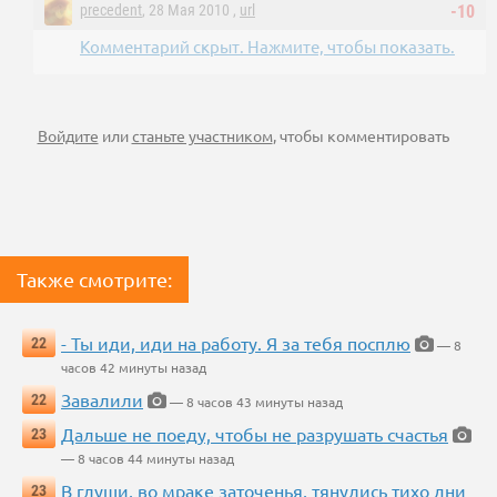
precedent
, 28 Мая 2010 ,
url
-10
Комментарий скрыт. Нажмите, чтобы показать.
Войдите
или
станьте участником
, чтобы комментировать
Также смотрите:
- Ты иди, иди на работу. Я за тебя посплю
22
— 8
часов 42 минуты назад
Завалили
22
— 8 часов 43 минуты назад
Дальше не поеду, чтобы не разрушать счастья
23
— 8 часов 44 минуты назад
В глуши, во мраке заточенья, тянулись тихо дни
23