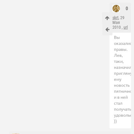
0
skrt
, 29
Мая
2010 ,
url
Вы
оказались
правы.
Лев,
таки,
назначил
пригляну
ему
новость
пятнично
и в ней
стал
получать
удовольс
))