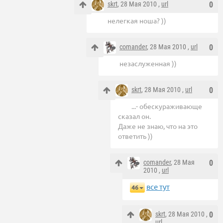
skrt
, 28 Мая 2010 ,
url
0
нелегкая ноша? ))
comander
, 28 Мая 2010 ,
url
0
незаслуженная ))
skrt
, 28 Мая 2010 ,
url
0
...- обескураживающе
сказал он.
Даже не знаю, что на это
ответить ))
comander
, 28 Мая
0
2010 ,
url
все тут
46
skrt
, 28 Мая 2010 ,
0
url