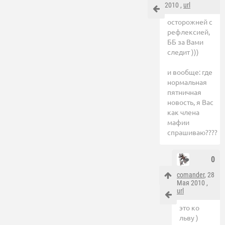
2010 ,
url
осторожней с
рефлексией,
ББ за Вами
следит )))
и вообще: где
нормальная
пятничная
новость, я Вас
как члена
мафии
спрашиваю????
0
comander
, 28
Мая 2010 ,
url
это ко
льву )