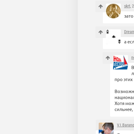
skrt
, 
зато
Drea
а ес
n
В
л
про этих
Возможно
национал
Хотя мож
сильнее,
V.I.Baran