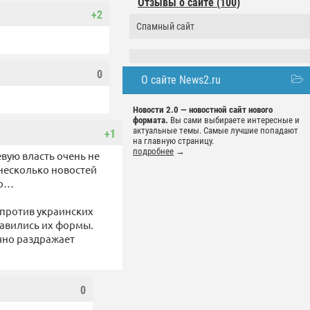
Отзывы о сайте (100)
+2
Спамный сайт
0
О сайте News2.ru
Новости 2.0 — новостной сайт нового
формата.
Вы сами выбираете интересные и
актуальные темы. Самые лучшие попадают
+1
на главную страницу.
подробнее
→
вую власть очень не
 несколько новостей
ор…
 против украинских
равились их формы.
чно раздражает
0