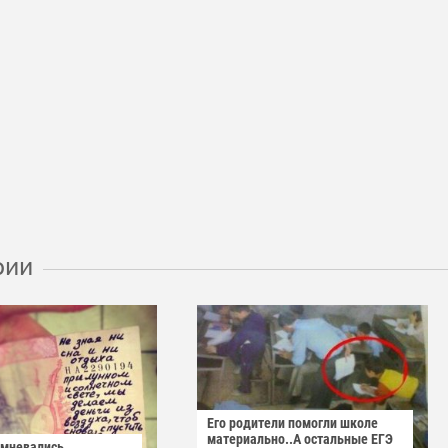
рии
Его родители помогли школе
материально..А остальные ЕГЭ
омневались