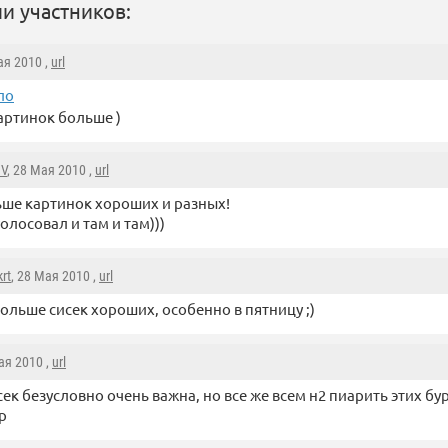
и участников:
ая 2010 ,
url
ло
картинок больше )
IV
, 28 Мая 2010 ,
url
ше картинок хороших и разных!
олосовал и там и там)))
krt
, 28 Мая 2010 ,
url
ольше сисек хороших, особенно в пятницу ;)
ая 2010 ,
url
сек безусловно очень важна, но все же всем н2 пиарить этих бу
р