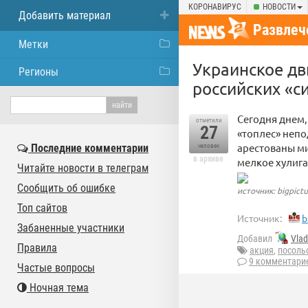
КОРОНАВИРУС
НОВОСТИ
Добавить материал
Развлеч
Метки
Украинское д
Регионы
российских «с
Сегодня днем,
отметили
27
«топлес» непо
арестованы м
Последние комментарии
человек
в архиве
мелкое хулига
Читайте новости в телеграм
Сообщить об ошибке
источник: bigpictu
Топ сайтов
Источник:
b
Забаненные участники
Добавил
Vla
Правила
акция
,
посоль
9 комментари
Частые вопросы
Ночная тема