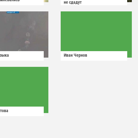
не сдадут
узыка
Иван Чернов
това