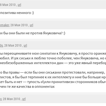
28 Мая 2010 ,
url
 позитива немного :)
mmaker
, 28 Мая 2010 ,
url
ли бы они были не против Януковича? :)
dg
, 28 Мая 2010 ,
url
ы переоцениваете мои симпатии к Януковичу, я просто оранже
юбил. И уж сиськи я люблю точно поболее, чем Януковича, но
 необезображенных интеллектом дам — это уже явный переб
 Вы правы — если бы они сиськами протестовали, например,
истов, я бы был терпимее к их интеллекту и мне бы больше н
ет быть и нет — тупость и\или примитивизм сторонников обы
 чем те же качества в оппонентах
ov
, 28 Мая 2010 ,
url