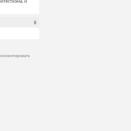
ротестизма, и
0
 комментировать