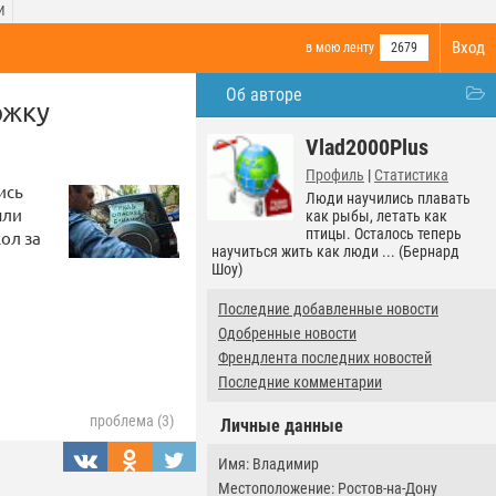
И
Вход
в мою ленту
2679
Об авторе
ржку
Vlad2000Plus
Профиль
|
Статистика
ись
Люди научились плавать
ыли
как рыбы, летать как
птицы. Осталось теперь
ол за
научиться жить как люди ... (Бернард
Шоу)
Последние добавленные новости
Одобренные новости
Френдлента последних новостей
Последние комментарии
проблема (3)
Личные данные
Имя: Владимир
Местоположение: Ростов-на-Дону