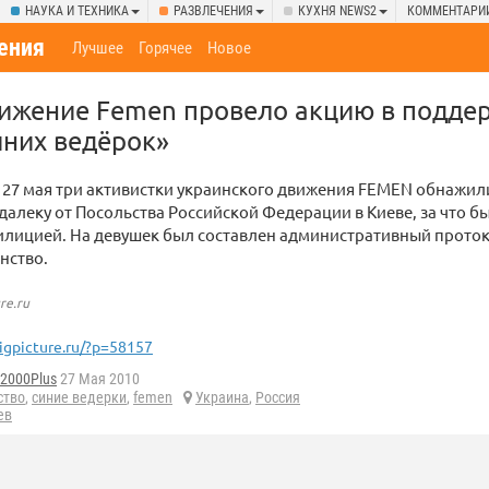
НАУКА И ТЕХНИКА
РАЗВЛЕЧЕНИЯ
КУХНЯ NEWS2
КОММЕНТАРИ
ения
Лучшее
Горячее
Новое
вижение Femen провело акцию в подде
иних ведёрок»
 27 мая три активистки украинского движения FEMEN обнажил
далеку от Посольства Российской Федерации в Киеве, за что б
илицией. На девушек был составлен административный проток
нство.
re.ru
igpicture.ru/?p=58157
d2000Plus
27 Мая 2010
ство
,
синие ведерки
,
femen
Украина
,
Россия
ев