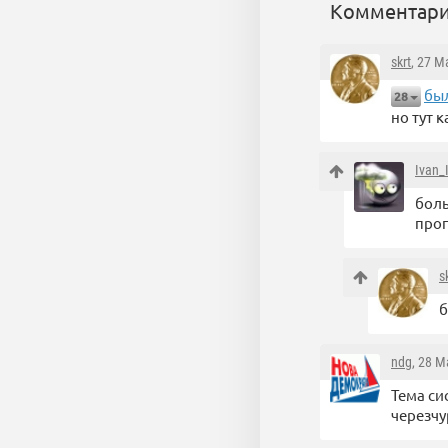
Комментари
skrt
, 27 М
бы
28
но тут 
Ivan_
боль
прог
s
б
ndg
, 28 М
Тема си
черезчу