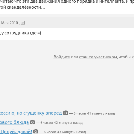
считаю что эти два движения одного порядка и интеллекта, и п
той скандалёзности…
8 Мая 2010 ,
url
 у сотрудника где =)
Войдите
или
станьте участником
, чтобы
ессию, но сгущенку вперед
— 6 часов 41 минуту назад
нового блюда
— 6 часов 42 минуты назад
 Целуй, давай!
— 6 часов 43 минуты назад