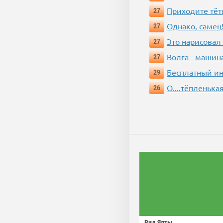
Приходите тёт
27
Однако, самец!
27
Это нарисовал
27
Волга - машин
27
Бесплатный ин
29
О....тёпленькая
26
Вид Ялты