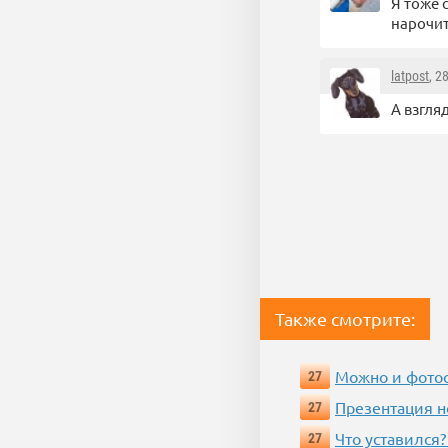
Я тоже 
нарочи
latpost
, 2
А взгляд
Также смотрите:
Можно и фотос
27
Презентация 
27
Что уставился?
27