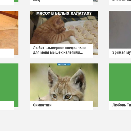
Любят...наверное специально
для меня мышек налепили...
Зримая м
Симпатяги
Любовь Ти