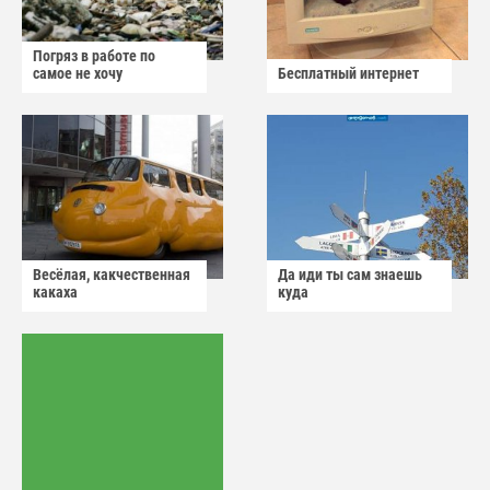
Погряз в работе по
самое не хочу
Бесплатный интернет
Весёлая, какчественная
Да иди ты сам знаешь
какаха
куда