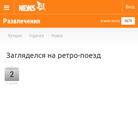
Вход
Развлечения
в мою ленту
2679
Лучшее
Горячее
Новое
Загляделся на ретро-поезд
отметили
2
в архиве