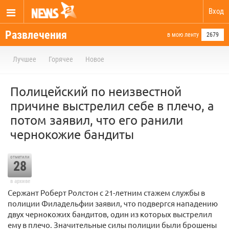
Вход
Развлечения
в мою ленту
2679
Лучшее
Горячее
Новое
Полицейский по неизвестной
причине выстрелил себе в плечо, а
потом заявил, что его ранили
чернокожие бандиты
отметили
28
в архиве
Сержант Роберт Ролстон с 21-летним стажем службы в
полиции Филадельфии заявил, что подвергся нападению
двух чернокожих бандитов, один из которых выстрелил
ему в плечо. Значительные силы полиции были брошены