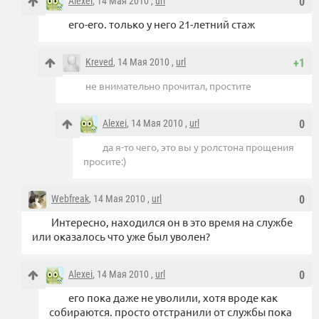
Alexei
, 14 Мая 2010 ,
url
0
его-его. только у него 21-летний стаж
Kreved
, 14 Мая 2010 ,
url
+1
не внимательно прочитал, простите
Alexei
, 14 Мая 2010 ,
url
0
да я-то чего, это вы у ролстона прощения
просите:)
Webfreak
, 14 Мая 2010 ,
url
0
Интересно, находился он в это время на службе
или оказалось что уже был уволен?
Alexei
, 14 Мая 2010 ,
url
0
его пока даже не уволили, хотя вроде как
собираются. просто отстранили от службы пока