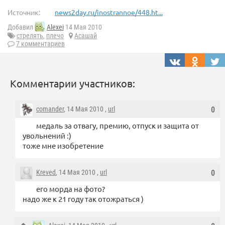
Источник:
news2day.ru/inostrannoe/448.ht...
Добавил
Alexei
14 Мая 2010
стрелять
,
плечо
Асашай
7 комментариев
Комментарии участников:
comander
, 14 Мая 2010 ,
url
0
медаль за отвагу, премию, отпуск и защита от
увольнений :)
тоже мне изобретение
Kreved
, 14 Мая 2010 ,
url
0
его морда на фото?
надо же к 21 году так отожраться )