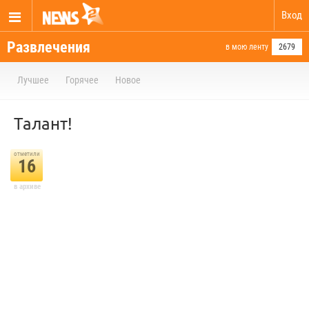
Вход
Развлечения
в мою ленту
2679
Лучшее
Горячее
Новое
Талант!
отметили
16
в архиве