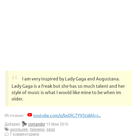
I am very inspired by Lady Gaga and Augustana.
Lady Gaga is a freak but she has so much talent and her
style of music is what I would like mine to be when im
older.
Источник:
youtube.com/v/bxDlC7YV5is&hl=r...
Добавил
comander
13 Мая 2010
школьник
,
пианино
,
gaga
7 комментариев