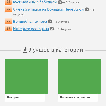
Куст малины с бабочкой
25
— 5 Августа
Смена жильцов на Большой Печерской
25
— 5
Августа
Волшебная синева
25
— 5 Августа
Интерьер ресторана
25
— 5 Августа
Лучшее в категории
Кот прав
Кольский ашкрофтин