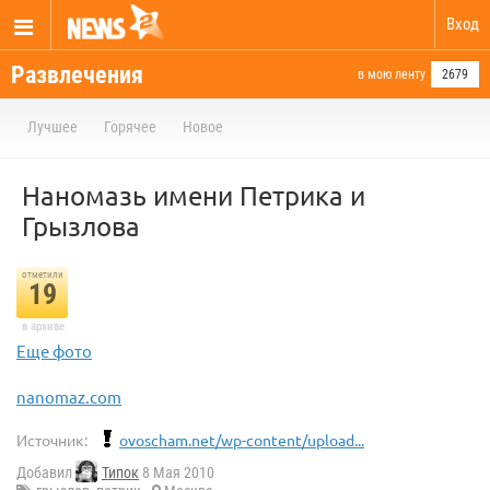
Вход
Развлечения
в мою ленту
2679
Лучшее
Горячее
Новое
Наномазь имени Петрика и
Грызлова
отметили
19
в архиве
Еще фото
nanomaz.com
Источник:
ovoscham.net/wp-content/upload...
Добавил
Типок
8 Мая 2010