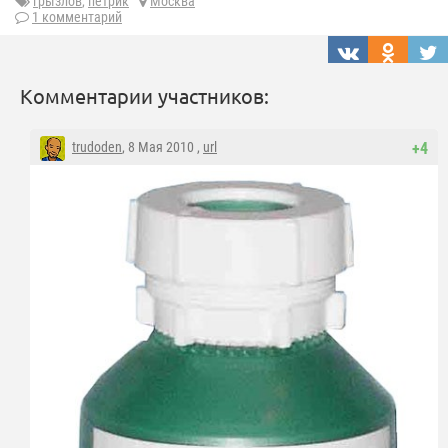
грызлов
,
петрик
Москва
1 комментарий
Комментарии участников:
trudoden
, 8 Мая 2010 ,
url
+4