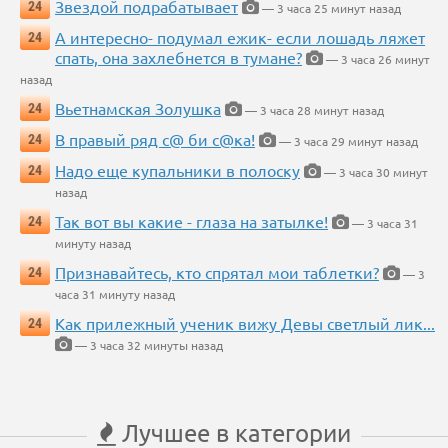
Звездой подрабатывает
24
— 3 часа 25 минут назад
А интересно- подумал ежик- если лошадь ляжет
24
спать, она захлебнется в тумане?
— 3 часа 26 минут
назад
Вьетнамская Золушка
24
— 3 часа 28 минут назад
В правый ряд с@ би с@ка!
24
— 3 часа 29 минут назад
Надо еще купальники в полоску
24
— 3 часа 30 минут
назад
Так вот вы какие - глаза на затылке!
24
— 3 часа 31
минуту назад
Признавайтесь, кто спрятал мои таблетки?
24
— 3
часа 31 минуту назад
Как прилежный ученик вижу Девы светлый лик...
24
— 3 часа 32 минуты назад
Лучшее в категории