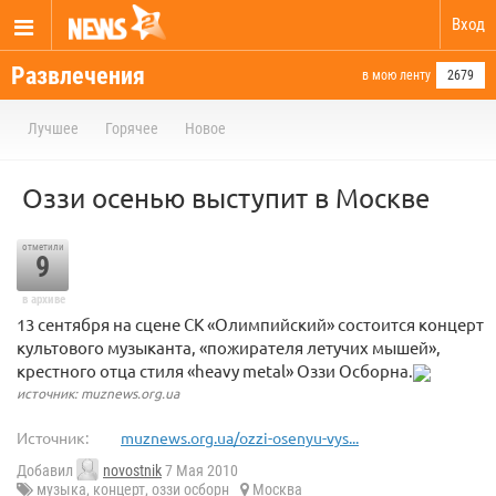
Вход
Развлечения
в мою ленту
2679
Лучшее
Горячее
Новое
Оззи осенью выступит в Москве
отметили
9
в архиве
13 сентября на сцене СК «Олимпийский» состоится концерт
культового музыканта, «пожирателя летучих мышей»,
крестного отца стиля «heavy metal» Оззи Осборна.
источник: muznews.org.ua
Источник:
muznews.org.ua/ozzi-osenyu-vys...
Добавил
novostnik
7 Мая 2010
музыка
,
концерт
,
оззи осборн
Москва