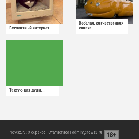
Весёлая, какчественная
Бесплатный интернет
какаха
Таксую для души...
News2.ru
:
О сервисе
|
Статистика
| admin@news2.ru
18+