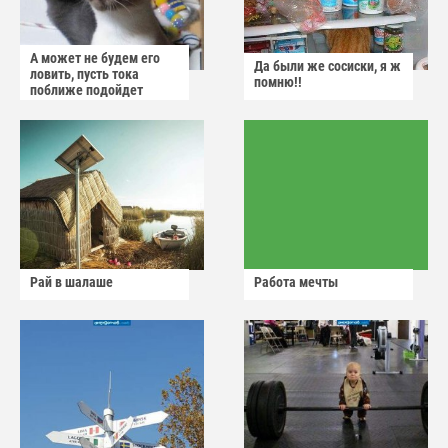
А может не будем его
Да были же сосиски, я ж
ловить, пусть тока
помню!!
поближе подойдет
Рай в шалаше
Работа мечты