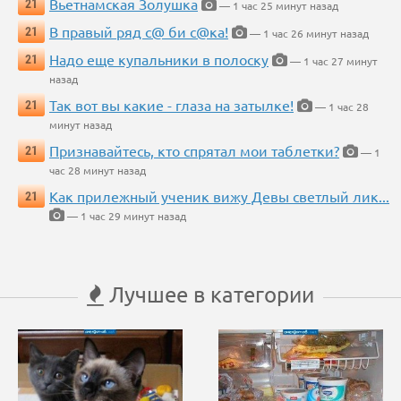
Вьетнамская Золушка
21
— 1 час 25 минут назад
В правый ряд с@ би с@ка!
21
— 1 час 26 минут назад
Надо еще купальники в полоску
21
— 1 час 27 минут
назад
Так вот вы какие - глаза на затылке!
21
— 1 час 28
минут назад
Признавайтесь, кто спрятал мои таблетки?
21
— 1
час 28 минут назад
Как прилежный ученик вижу Девы светлый лик...
21
— 1 час 29 минут назад
Лучшее в категории