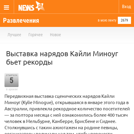
Вход
Развлечения
в мою ленту
2679
Лучшее
Горячее
Новое
Выставка нарядов Кайли Миноуг
бьет рекорды
отметили
5
в архиве
Передвижная выставка сценических нарядов Кайли
Миноуг (Kylie Minogue), открывшаяся в январе этого года в
Австралии, привлекла рекордное количество посетителей
— за полтора месяца с ней ознакомились более 400 тысяч
человек в Мельбурне, Канберре, Брисбене и Сиднее.
Столкнувшись с таким ажиотажем на родине певицы,
организаторы подумали над тем, чтобы перенести