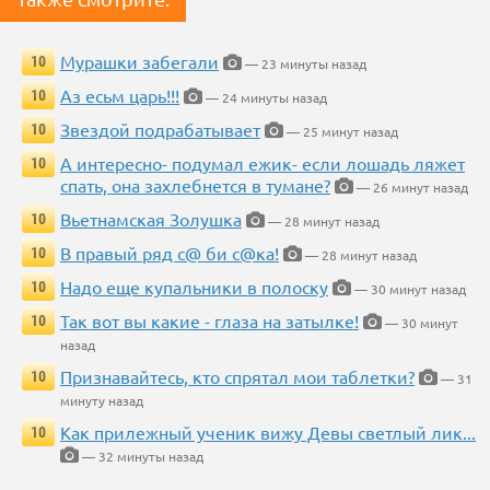
Мурашки забегали
10
— 23 минуты назад
Аз есьм царь!!!
10
— 24 минуты назад
Звездой подрабатывает
10
— 25 минут назад
А интересно- подумал ежик- если лошадь ляжет
10
спать, она захлебнется в тумане?
— 26 минут назад
Вьетнамская Золушка
10
— 28 минут назад
В правый ряд с@ би с@ка!
10
— 28 минут назад
Надо еще купальники в полоску
10
— 30 минут назад
Так вот вы какие - глаза на затылке!
10
— 30 минут
назад
Признавайтесь, кто спрятал мои таблетки?
10
— 31
минуту назад
Как прилежный ученик вижу Девы светлый лик...
10
— 32 минуты назад