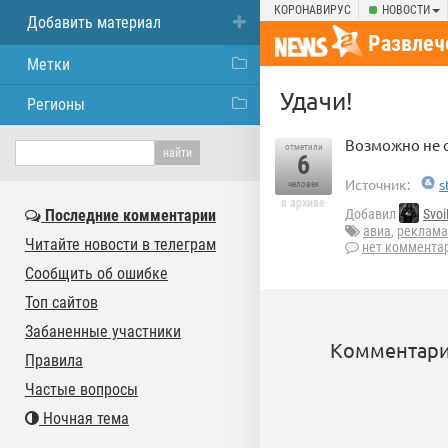
КОРОНАВИРУС
НОВОСТИ
Добавить материал
Развлеч
Метки
Удачи!
Регионы
Возможно не 
отметили
6
Источник:
s
человек
в архиве
Последние комментарии
Добавил
Svoi
авиа
,
реклама
Читайте новости в телеграм
нет коммента
Сообщить об ошибке
Топ сайтов
Забаненные участники
Комментари
Правила
Частые вопросы
Ночная тема