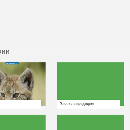
рии
Улочка в предгорье