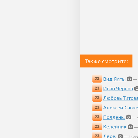
Также смотрите:
Вид Ялты
23
— 4
Иван Чернов
23
Любовь Титов
23
Алексей Савч
23
Полдень.
23
— 4
Келейник
23
— 
Двое.
23
— 4 час