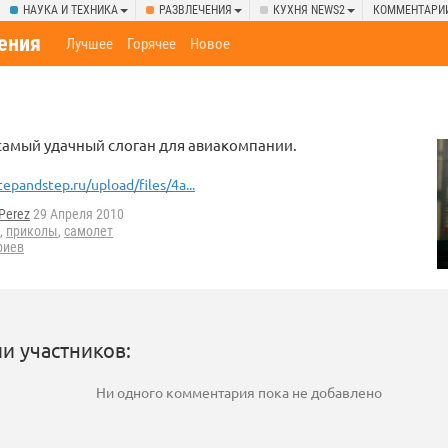
НАУКА И ТЕХНИКА
РАЗВЛЕЧЕНИЯ
КУХНЯ NEWS2
КОММЕНТАРИ
ения
Лучшее
Горячее
Новое
самый удачный слоган для авиакомпании.
tepandstep.ru/upload/files/4a...
Perez
29 Апреля 2010
,
приколы
,
самолет
риев
и участников:
Ни одного комментария пока не добавлено