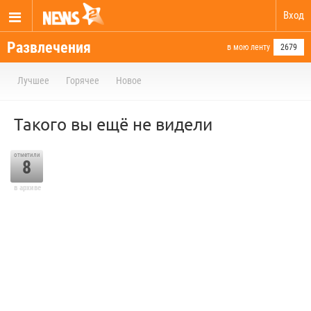
Вход
Развлечения
в мою ленту
2679
Лучшее
Горячее
Новое
Такого вы ещё не видели
отметили
8
в архиве