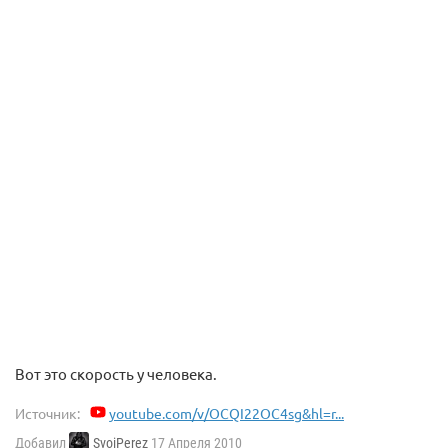
Вот это скорость у человека.
Источник:
youtube.com/v/OCQI22OC4sg&hl=r...
Добавил
SvoiPerez
17 Апреля 2010