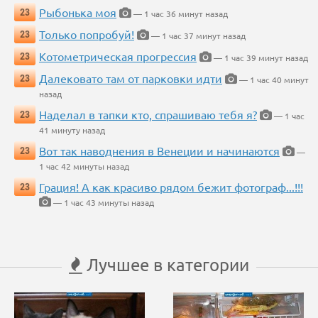
Рыбонька моя
23
— 1 час 36 минут назад
Только попробуй!
23
— 1 час 37 минут назад
Котометрическая прогрессия
23
— 1 час 39 минут назад
Далековато там от парковки идти
23
— 1 час 40 минут
назад
Наделал в тапки кто, спрашиваю тебя я?
23
— 1 час
41 минуту назад
Вот так наводнения в Венеции и начинаются
23
—
1 час 42 минуты назад
Грация! А как красиво рядом бежит фотограф...!!!
23
— 1 час 43 минуты назад
Лучшее в категории