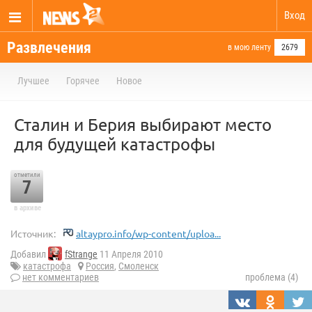
Вход
Развлечения
в мою ленту
2679
Лучшее
Горячее
Новое
Сталин и Берия выбирают место
для будущей катастрофы
отметили
7
в архиве
Источник:
altaypro.info/wp-content/uploa...
Добавил
fStrange
11 Апреля 2010
катастрофа
Россия
,
Смоленск
нет комментариев
проблема (4)