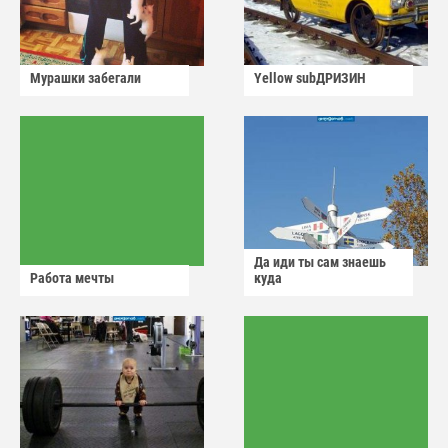
Мурашки забегали
Yellow subДРИЗИН
Да иди ты сам знаешь
Работа мечты
куда