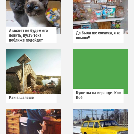
А может не будем его
Да были же сосиски, я ж
ловить, пусть тока
помню!!
поближе подойдет
Кушетка на веранде. Кос
Рай в шалаше
Коб