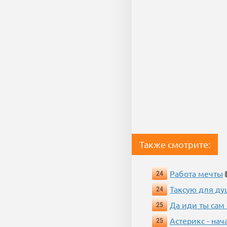
Также смотрите:
Работа мечты
24
Таксую для душ
24
Да иди ты сам
25
Астерикс - нач
25