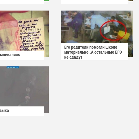
Его родители помогли школе
материально..А остальные ЕГЭ
омневались
не сдадут
узыка