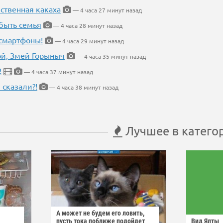
ественная какаха
— 4 часа 27 минут назад
быть семья
— 4 часа 28 минут назад
 смартфоны!
— 4 часа 29 минут назад
кой, Змей Горыныч
— 4 часа 35 минут назад
!
— 4 часа 37 минут назад
 сказали?!
— 4 часа 38 минут назад
Лучшее в катего
А может не будем его ловить,
пусть тока поближе подойдет
Вид Ялты