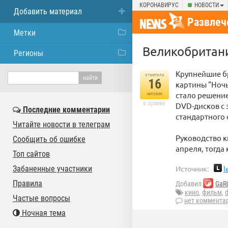
КОРОНАВИРУС
НОВОСТИ
Добавить материал
Развлеч
Метки
Великобритани
Регионы
Крупнейшие бр
отметили
16
картины "Ночь
стало решение
человек
в архиве
DVD-дисков с
Последние комментарии
стандартного 
Читайте новости в телеграм
Руководство к
Сообщить об ошибке
апреля, тогда
Топ сайтов
Забаненные участники
Источник:
l
Правила
Добавил
GaRi
кино
,
фильм
,
Частые вопросы
нет коммента
Ночная тема