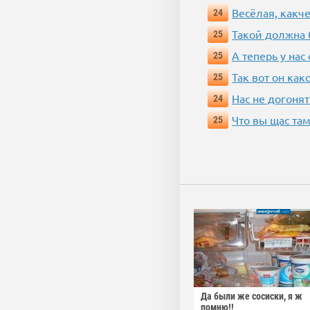
Весёлая, какч
24
Такой должна 
25
А теперь у нас
25
Так вот он ка
25
Нас не догонят
24
Что вы щас там
25
Да были же сосиски, я ж
помню!!