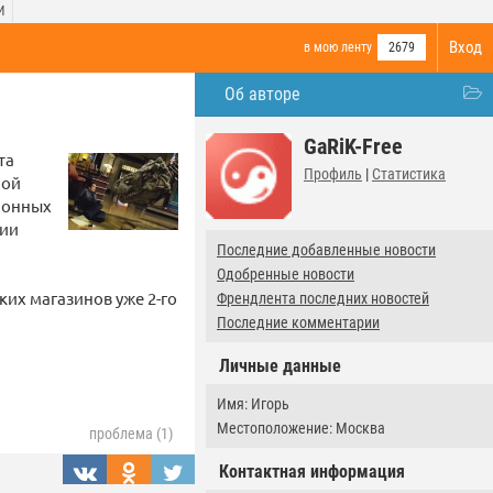
И
Вход
в мою ленту
2679
Об авторе
GaRiK-Free
та
Профиль
|
Статистика
ной
ионных
вии
Последние добавленные новости
Одобренные новости
ких магазинов уже 2-го
Френдлента последних новостей
Последние комментарии
Личные данные
Имя: Игорь
Местоположение: Москва
проблема (1)
Контактная информация