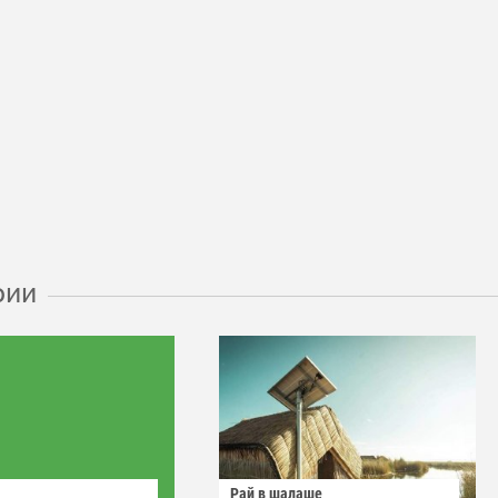
рии
Рай в шалаше