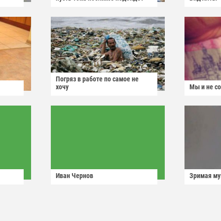
Погряз в работе по самое не
хочу
Мы и не с
Иван Чернов
Зримая м