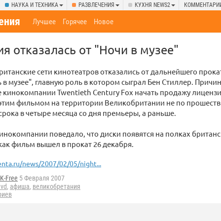
НАУКА И ТЕХНИКА
РАЗВЛЕЧЕНИЯ
КУХНЯ NEWS2
КОММЕНТАРИ
ения
Лучшее
Горячее
Новое
я отказалась от "Ночи в музее"
итанские сети кинотеатров отказались от дальнейшего прока
 в музее", главную роль в котором сыграл Бен Стиллер. Причи
 кинокомпании Twentieth Century Fox начать продажу лиценз
 этим фильмом на территории Великобритании не по прошест
срока в четыре месяца со дня премьеры, а раньше.
инокомпании поведало, что диски появятся на полках британс
 как фильм вышел в прокат 26 декабря.
enta.ru/news/2007/02/05/night...
K-Free
5 Февраля 2007
dvd
,
афиша
,
великобретания
риев