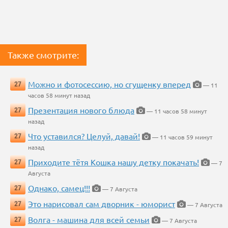
Также смотрите:
Можно и фотосессию, но сгущенку вперед
27
— 11
часов 58 минут назад
Презентация нового блюда
27
— 11 часов 58 минут
назад
Что уставился? Целуй, давай!
27
— 11 часов 59 минут
назад
Приходите тётя Кошка нашу детку покачать!
27
— 7
Августа
Однако, самец!!!
27
— 7 Августа
Это нарисовал сам дворник - юморист
27
— 7 Августа
Волга - машина для всей семьи
27
— 7 Августа