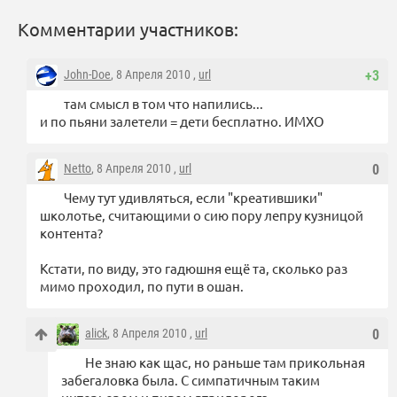
Комментарии участников:
John-Doe
, 8 Апреля 2010 ,
url
+3
там смысл в том что напились...
и по пьяни залетели = дети бесплатно. ИМХО
Netto
, 8 Апреля 2010 ,
url
0
Чему тут удивляться, если "креатившики"
школотье, считающими о сию пору лепру кузницой
контента?
Кстати, по виду, это гадюшня ещё та, сколько раз
мимо проходил, по пути в ошан.
alick
, 8 Апреля 2010 ,
url
0
Не знаю как щас, но раньше там прикольная
забегаловка была. С симпатичным таким