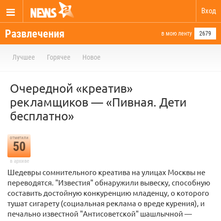
Вход
Развлечения
в мою ленту
2679
Лучшее
Горячее
Новое
Очередной «креатив»
рекламщиков — «Пивная. Дети
бесплатно»
отметили
50
в архиве
Шедевры сомнительного креатива на улицах Москвы не
переводятся. "Известия" обнаружили вывеску, способную
составить достойную конкуренцию младенцу, о которого
тушат сигарету (социальная реклама о вреде курения), и
печально известной "Антисоветской" шашлычной —