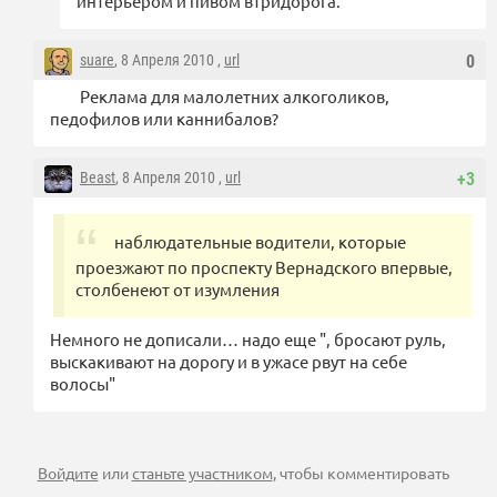
интерьером и пивом втридорога.
suare
, 8 Апреля 2010 ,
url
0
Реклама для малолетних алкоголиков,
педофилов или каннибалов?
Beast
, 8 Апреля 2010 ,
url
+3
наблюдательные водители, которые
проезжают по проспекту Вернадского впервые,
столбенеют от изумления
Немного не дописали… надо еще ", бросают руль,
выскакивают на дорогу и в ужасе рвут на себе
волосы"
Войдите
или
станьте участником
, чтобы комментировать