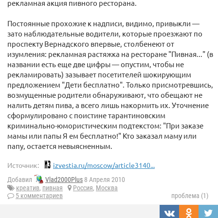
рекламная акция пивного ресторана.
Постоянные прохожие к надписи, видимо, привыкли —
зато наблюдательные водители, которые проезжают по
проспекту Вернадского впервые, столбенеют от
изумления: рекламная растяжка на ресторане "Пивная..." (в
названии есть еще две цифры — опустим, чтобы не
рекламировать) зазывает посетителей шокирующим
предложением "Дети бесплатно". Только присмотревшись,
возмущенные родители обнаруживают, что обещают не
налить детям пива, а всего лишь накормить их. Уточнение
сформулировано с поистине тарантиновским
криминально-юмористическим подтекстом: "При заказе
мамы или папы Я ем бесплатно!" Кто заказал маму или
папу, остается невыясненным.
Источник:
izvestia.ru/moscow/article3140...
Добавил
Vlad2000Plus
8 Апреля 2010
креатив
,
пивная
Россия
,
Москва
5 комментариев
проблема (1)