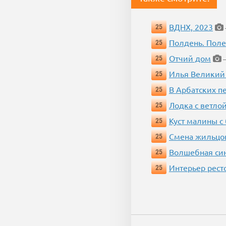
ВДНХ, 2023
25
Полдень. Пол
25
Отчий дом
25
—
Илья Великий
25
В Арбатских п
25
Лодка с ветло
25
Куст малины с
25
Смена жильцо
25
Волшебная си
25
Интерьер рест
25