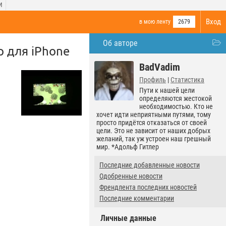
И
Вход
в мою ленту
2679
Об авторе
 для iPhone
BadVadim
Профиль
|
Статистика
Пути к нашей цели
определяются жестокой
необходимостью. Кто не
хочет идти неприятными путями, тому
просто придётся отказаться от своей
цели. Это не зависит от наших добрых
желаний, так уж устроен наш грешный
мир. *Адольф Гитлер
Последние добавленные новости
Одобренные новости
Френдлента последних новостей
Последние комментарии
Личные данные