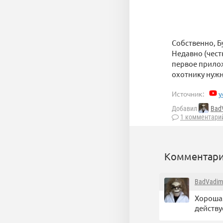
Собственно, Б
Недавно (чест
первое прилож
охотнику нужн
Источник:
y
Добавил
Bad
1 комментари
Комментари
BadVadi
Хорошая
действуе