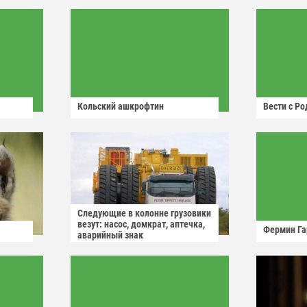
Кольский ашкрофтин
Вести с Р
Следующие в колонне грузовики
везут: насос, домкрат, аптечка,
Фермин Га
аварийный знак