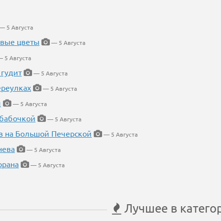
— 5 Августа
евые цветы
— 5 Августа
 5 Августа
 гудит
— 5 Августа
ереулках
— 5 Августа
й
— 5 Августа
 бабочкой
— 5 Августа
в на Большой Печерской
— 5 Августа
нева
— 5 Августа
орана
— 5 Августа
Лучшее в катего