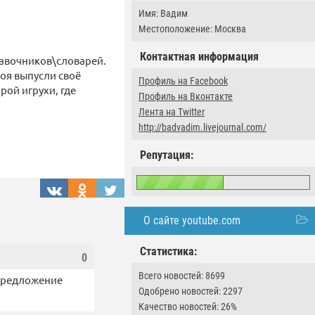
Имя: Вадим
Местоположение: Москва
Контактная информация
равочников\словарей.
роя выпусли своё
Профиль на Facebook
рой игрухи, где
Профиль на Вконтакте
Лента на Twitter
http://badvadim.livejournal.com/
Репутация:
О сайте youtube.com
Статистика:
0
Всего новостей: 8699
 Предложение
Одобрено новостей: 2297
Качество новостей: 26%