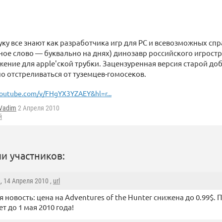
уку все знают как разработчика игр для PC и всевозможных сп
ное слово — буквально на днях) динозавр российского игрост
ение для apple'ской трубки. Зацензуренная версия старой доб
о отстреливаться от туземцев-гомосеков.
outube.com/v/FHgYX3YZAEY&hl=r...
Vadim
2 Апреля 2010
й
и участников:
m
, 14 Апреля 2010 ,
url
 новость: цена на Adventures of the Hunter снижена до 0.99$.
т до 1 мая 2010 года!