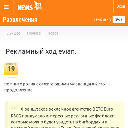
Вход
Развлечения
в мою ленту
2679
Лучшее
Горячее
Новое
Рекламный ход evian.
отметили
19
в архиве
помните ролик с отжигающими младенцами? это
продолжение
Французское рекламное агентство BETC Euro
RSCG придумало интересные рекламные футблоки,
которые можно будет увидеть на бигбордах и в
печатной рекламе воды Evian. Это в какой-то степени