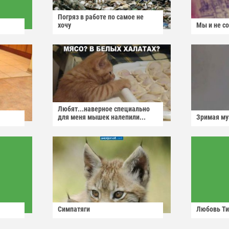
Погряз в работе по самое не
хочу
Мы и не с
Любят...наверное специально
для меня мышек налепили...
Зримая м
Симпатяги
Любовь Ти