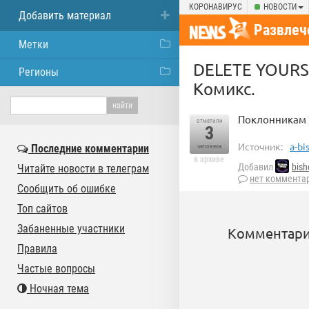
КОРОНАВИРУС
НОВОСТИ
Добавить материал
Развлеч
Метки
DELETE YOURSE
Регионы
Комикс.
Поклонникам Ч
отметили
3
Источник:
a-bi
Последние комментарии
человека
в архиве
Добавил
bish
Читайте новости в телеграм
нет коммента
Сообщить об ошибке
Топ сайтов
Забаненные участники
Комментари
Правила
Частые вопросы
Ночная тема