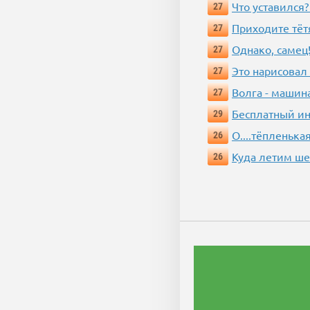
Что уставился?
27
Приходите тёт
27
Однако, самец!
27
Это нарисовал
27
Волга - машин
27
Бесплатный ин
29
О....тёпленькая
26
Куда летим ш
26