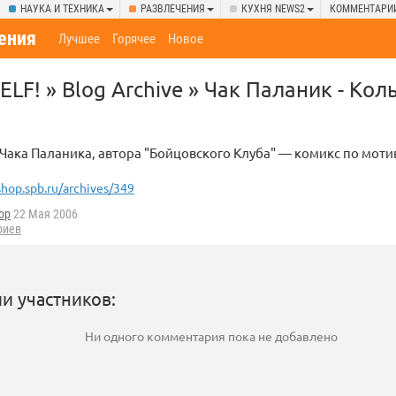
НАУКА И ТЕХНИКА
РАЗВЛЕЧЕНИЯ
КУХНЯ NEWS2
КОММЕНТАРИ
ения
Лучшее
Горячее
Новое
LF! » Blog Archive » Чак Паланик - Кол
ака Паланика, автора "Бойцовского Клуба" — комикс по мот
shop.spb.ru/archives/349
op
22 Мая 2006
риев
и участников:
Ни одного комментария пока не добавлено