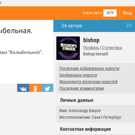
И
Вход
в мою ленту
2679
Об авторе
ыбельная.
bishop
Профиль
|
Статистика
ивам "Колыбельной".
Bishop himself.
Последние добавленные новости
Одобренные новости
Френдлента последних новостей
Последние комментарии
Личные данные
Имя: Александр Бишоп
Местоположение: Санкт-Петербург
Контактная информация