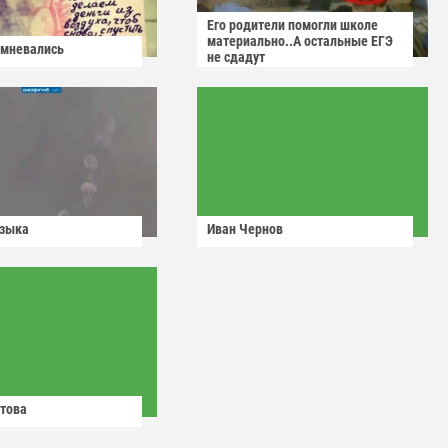
Его родители помогли школе
материально..А остальные ЕГЭ
омневались
не сдадут
узыка
Иван Чернов
това