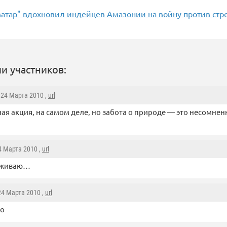
атар" вдохновил индейцев Амазонии на войну против стр
и участников:
, 24 Марта 2010 ,
url
ая акция, на самом деле, но забота о природе — это несомне
24 Марта 2010 ,
url
рживаю…
 24 Марта 2010 ,
url
то