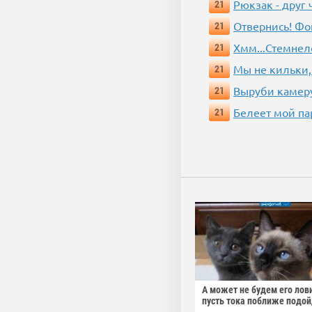
Рюкзак - друг
21
Отвернись! Фо
21
Хмм...Стемнел
21
Мы не кильки,
21
Выруби камеру
21
Белеет мой па
21
А может не будем его лов
пусть тока поближе подо