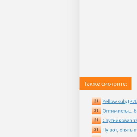
Также смотрите:
Yellow subДР
21
Оптимисты... 
21
Спутниковая т
21
Ну вот, опять 
21