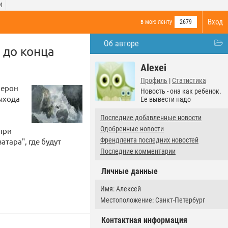
И
Вход
в мою ленту
2679
Об авторе
 до конца
Alexei
Профиль
|
Статистика
мерон
Новость - она как ребенок.
ыхода
Ее вывести надо
Последние добавленные новости
Одобренные новости
 при
Френдлента последних новостей
тара", где будут
Последние комментарии
Личные данные
Имя: Алексей
Местоположение: Санкт-Петербург
Контактная информация