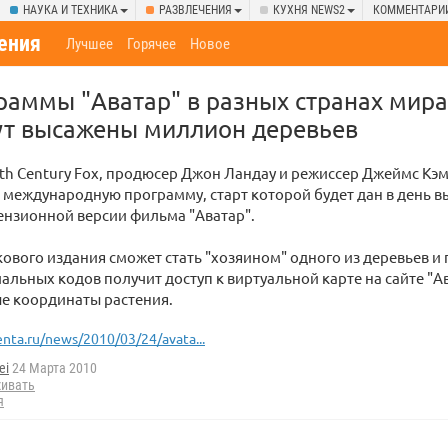
НАУКА И ТЕХНИКА
РАЗВЛЕЧЕНИЯ
КУХНЯ NEWS2
КОММЕНТАРИ
ения
Лучшее
Горячее
Новое
раммы "Аватар" в разных странах мира
ут высажены миллион деревьев
th Century Fox, продюсер Джон Ландау и режиссер Джеймс Кэ
международную программу, старт которой будет дан в день в
ензионной версии фильма "Аватар".
ового издания сможет стать "хозяином" одного из деревьев и
льных кодов получит доступ к виртуальной карте на сайте "Ава
е координаты растения.
enta.ru/news/2010/03/24/avata...
ei
24 Марта 2010
ивать
я