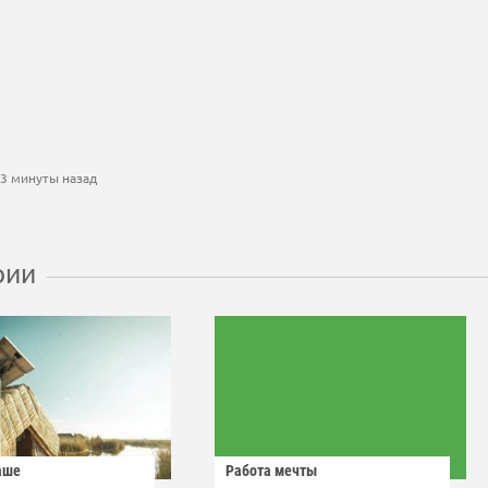
53 минуты назад
рии
аше
Работа мечты