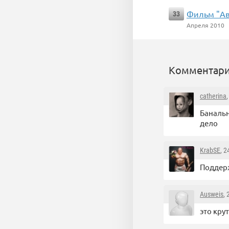
Фильм "Ав
33
Апреля 2010
Комментари
catherina
Банальн
дело
KrabSE
, 
Подде
Ausweis
,
это кру