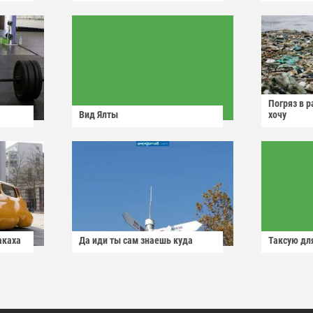
Погряз в р
Вид Ялты
хочу
акаха
Да иди ты сам знаешь куда
Таксую для