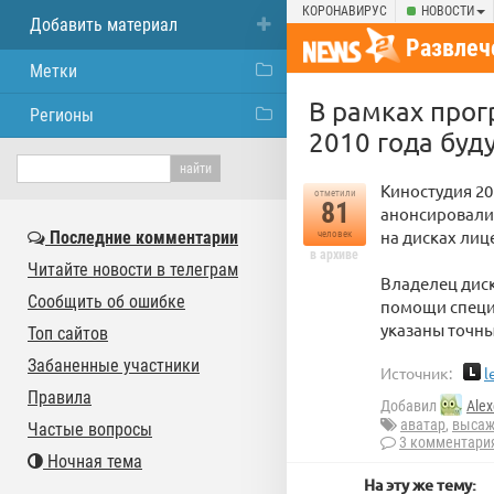
КОРОНАВИРУС
НОВОСТИ
Добавить материал
Развлеч
Метки
В рамках прог
Регионы
2010 года буд
Киностудия 20
отметили
81
анонсировали 
на дисках лиц
Последние комментарии
человек
в архиве
Читайте новости в телеграм
Владелец диск
Сообщить об ошибке
помощи специа
указаны точны
Топ сайтов
Забаненные участники
Источник:
l
Правила
Добавил
Alex
аватар
,
высаж
Частые вопросы
3 комментари
Ночная тема
На эту же тему: