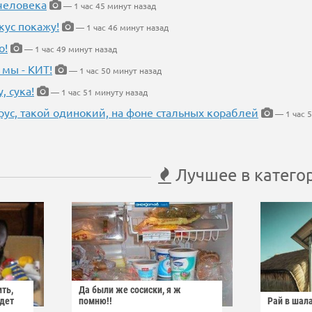
 человека
— 1 час 45 минут назад
кус покажу!
— 1 час 46 минут назад
о!
— 1 час 49 минут назад
 мы - КИТ!
— 1 час 50 минут назад
, сука!
— 1 час 51 минуту назад
рус, такой одинокий, на фоне стальных кораблей
— 1 час 
Лучшее в катего
ить,
Да были же сосиски, я ж
йдет
помню!!
Рай в шал