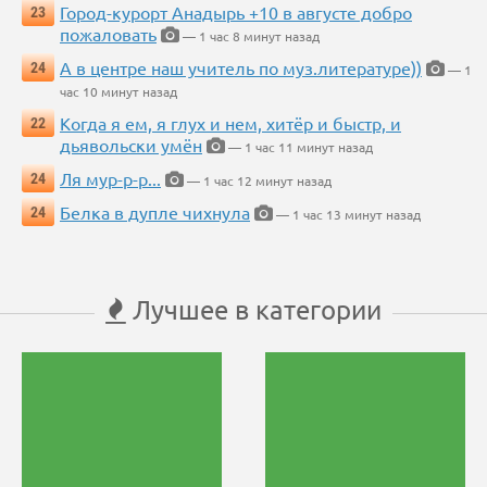
Город-курорт Анадырь +10 в августе добро
23
пожаловать
— 1 час 8 минут назад
А в центре наш учитель по муз.литературе))
24
— 1
час 10 минут назад
Когда я ем, я глух и нем, хитёр и быстр, и
22
дьявольски умён
— 1 час 11 минут назад
Ля мур-р-р...
24
— 1 час 12 минут назад
Белка в дупле чихнула
24
— 1 час 13 минут назад
Лучшее в категории