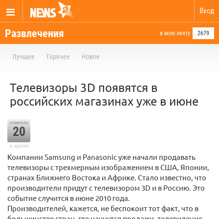
Вход
Развлечения
в мою ленту
2679
Лучшее
Горячее
Новое
Телевизоры 3D появятся в
российских магазинах уже в июне
отметили
20
в архиве
Компании Samsung и Panasonic уже начали продавать
телевизоры с трехмерным изображением в США, Японии,
странах Ближнего Востока и Африке. Стало известно, что
производители придут с телевизором 3D и в Россию. Это
событие случится в июне 2010 года.
Производителей, кажется, не беспокоит тот факт, что в
большинстве стран, где начнутся продажи, телевидение