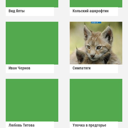
Вид Ялты
Кольский ашкрофтин
Иван Чернов
Симпатяги
Любовь Титова
Улочка в предгорье