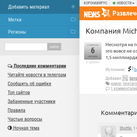
КОРОНАВИРУС
НОВОСТИ
Добавить материал
Развлеч
Метки
Компания Mich
Регионы
Несмотря на т
отметили
6
это вовсе не о
1,5 миллиард
человек
в архиве
Последние комментарии
Источник:
b
Читайте новости в телеграм
Добавил
Serg
Сообщить об ошибке
юмор
,
пентаг
1 комментари
Топ сайтов
Забаненные участники
Правила
Комментари
Частые вопросы
Ночная тема
Shuttle
, 1