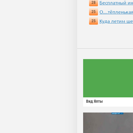
Бесплатный ин
28
О....тёпленькая
25
Куда летим ш
25
Вид Ялты