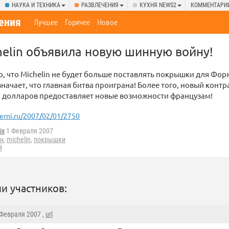
НАУКА И ТЕХНИКА
РАЗВЛЕЧЕНИЯ
КУХНЯ NEWS2
КОММЕНТАРИ
ения
Лучшее
Горячее
Новое
elin объявила новую шинную войну!
о, что Michelin не будет больше поставлять покрышки для Фор
значает, что главная битва проиграна! Более того, новый контр
а долларов предоставляет новые возможности французам!
erni.ru/2007/02/01/2750
ix
1 Февраля 2007
он
,
michelin
,
покрышки
й
и участников:
 Февраля 2007 ,
url