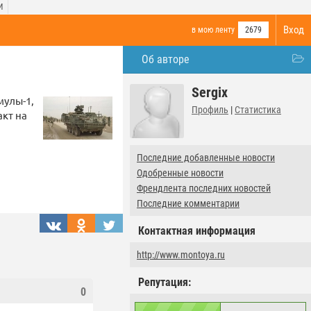
И
Вход
в мою ленту
2679
Об авторе
Sergix
мулы-1,
Профиль
|
Статистика
акт на
Последние добавленные новости
Одобренные новости
Френдлента последних новостей
Последние комментарии
Контактная информация
http://www.montoya.ru
Репутация:
0