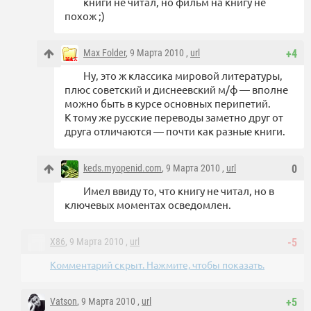
книги не читал, но фильм на книгу не
похож ;)
Max Folder
, 9 Марта 2010 ,
url
+4
Ну, это ж классика мировой литературы,
плюс советский и диснеевский м/ф — вполне
можно быть в курсе основных перипетий.
К тому же русские переводы заметно друг от
друга отличаются — почти как разные книги.
keds.myopenid.com
, 9 Марта 2010 ,
url
0
Имел ввиду то, что книгу не читал, но в
ключевых моментах осведомлен.
X86
, 9 Марта 2010 ,
url
-5
Комментарий скрыт. Нажмите, чтобы показать.
Vatson
, 9 Марта 2010 ,
url
+5