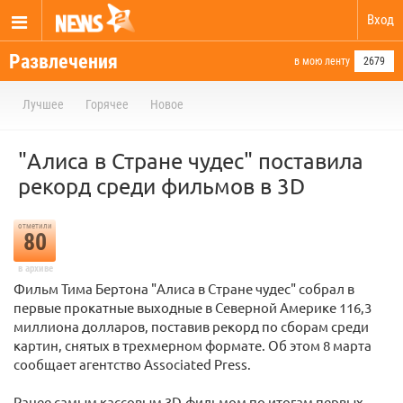
Вход
Развлечения
в мою ленту
2679
Лучшее
Горячее
Новое
"Алиса в Стране чудес" поставила
рекорд среди фильмов в 3D
отметили
80
в архиве
Фильм Тима Бертона "Алиса в Стране чудес" собрал в
первые прокатные выходные в Северной Америке 116,3
миллиона долларов, поставив рекорд по сборам среди
картин, снятых в трехмерном формате. Об этом 8 марта
сообщает агентство Associated Press.
Ранее самым кассовым 3D-фильмом по итогам первых