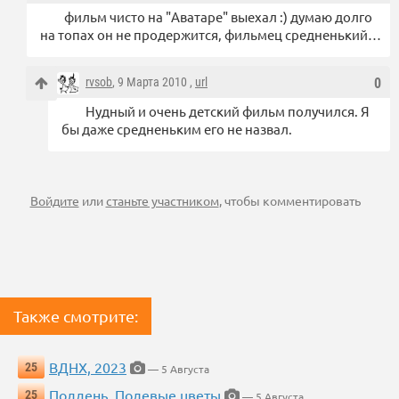
фильм чисто на "Аватаре" выехал :) думаю долго
на топах он не продержится, фильмец средненький…
rvsob
, 9 Марта 2010 ,
url
0
Нудный и очень детский фильм получился. Я
бы даже средненьким его не назвал.
Войдите
или
станьте участником
, чтобы комментировать
Также смотрите:
ВДНХ, 2023
25
— 5 Августа
Полдень. Полевые цветы
25
— 5 Августа