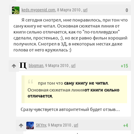
keds.myopenid.com
, 8 Марта 2010 ,
url
0
Я сегодня смотрел, мне понравилось, при том что
саму книгу не читал. Основная сюжетная линия от
книги сильно отличается, как-то "по-голливудски"
сделали, простенько, :), но все равно фильм хороший
получился. Смотрел в 3Д, в некоторых местах даже
голова от него кружилась :)
blogman
, 9 Марта 2010 ,
url
+15
при том что
саму книгу не читал
.
Основная сюжетная линия
от книги сильно
отличается
,
Сразу чувствуется авторитетный будет отзыв…
SKYnv
, 9 Марта 2010 ,
url
+4