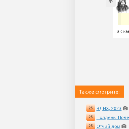
а с к
Также смотрите:
ВДНХ, 2023
25
Полдень. Пол
25
Отчий дом
25
—