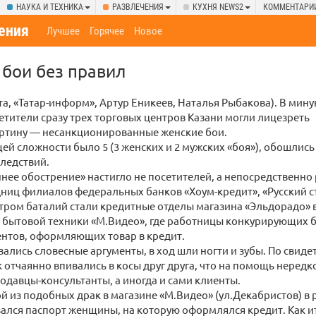
НАУКА И ТЕХНИКА
РАЗВЛЕЧЕНИЯ
КУХНЯ NEWS2
КОММЕНТАРИ
ения
Лучшее
Горячее
Новое
бои без правил
рта, «Татар-информ», Артур Еникеев, Наталья Рыбакова). В мин
тители сразу трех торговых центров Казани могли лицезреть
ртину — несанкционированные женские бои.
ей сложности было 5 (3 женских и 2 мужских «боя»), обошлись
ледствий.
нее обострение» настигло не посетителей, а непосредственно
дниц филиалов федеральных банков «Хоум-кредит», «Русский с
тром баталий стали кредитные отделы магазина «Эльдорадо» в 
 бытовой техники «М.Видео», где работницы конкурирующих б
ентов, оформляющих товар в кредит.
вались словесные аргументы, в ход шли ногти и зубы. По свид
 отчаянно впивались в косы друг друга, что на помощь неред
одавцы-консультанты, а иногда и сами клиенты.
й из подобных драк в магазине «М.Видео» (ул.Декабристов) в р
ался паспорт женщины, на которую оформлялся кредит. Как и