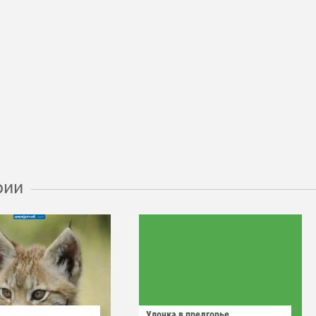
рии
Улочка в предгорье