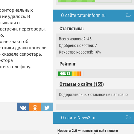
ерриториальных
О сайте tatar-inform.ru
 не удалось. В
слышали о
встречи, переговоры.
Статистика:
о.
Всего новостей: 45
о не знают об
Одобрено новостей: 7
астники драки понесли
Качество новостей: 16%
 сказала секретарь.
ектора
Рейтинг
ти к телефону.
Отзывы о сайте (155)
Содержательных отзывов не написано
О сайте News2.ru
Новости 2.0 — новостной сайт нового