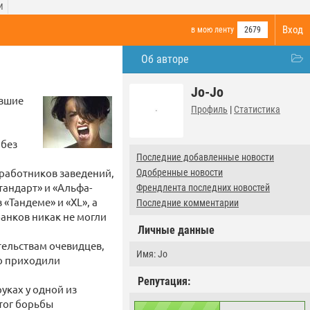
И
Вход
в мою ленту
2679
Об авторе
Jo-Jo
увшие
Профиль
|
Статистика
 без
Последние добавленные новости
 работников заведений,
Одобренные новости
тандарт» и «Альфа-
Френдлента последних новостей
«Тандеме» и «XL», а
Последние комментарии
анков никак не могли
Личные данные
етельствам очевидцев,
Имя: Jo
ко приходили
Репутация:
уках у одной из
тог борьбы