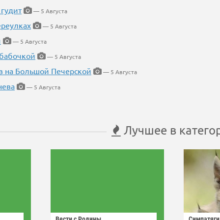
 гудит
— 5 Августа
ереулках
— 5 Августа
й
— 5 Августа
 бабочкой
— 5 Августа
в на Большой Печерской
— 5 Августа
нева
— 5 Августа
Лучшее в катего
Вести с Родины
Симпатяги