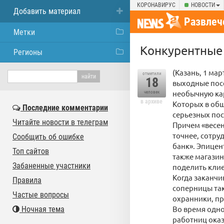
КОРОНАВИРУС
НОВОСТИ
Добавить материал
Развлеч
Метки
Конкурентные 
Регионы
(Казань, 1 ма
отметили
18
выходные посе
необычную ка
человек
в архиве
Которых в общ
Последние комментарии
серьезных пос
Читайте новости в телеграм
Причем «весен
точнее, сотру
Сообщить об ошибке
банк». Эпицен
Топ сайтов
также магазин
Забаненные участники
поделить кли
Когда заканчи
Правила
соперницы так
Частые вопросы
охранники, пр
Во время одно
Ночная тема
работниц оказ