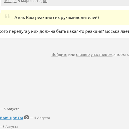
Mangol
, 9 Марта 2010 ,
url
А как Вам реакция сих рукамиводителей?
акого перепуга у них должна быть какая-то реакция? моська ла
Войдите
или
станьте участником
, чтобы
— 5 Августа
евые цветы
— 5 Августа
 5 Августа