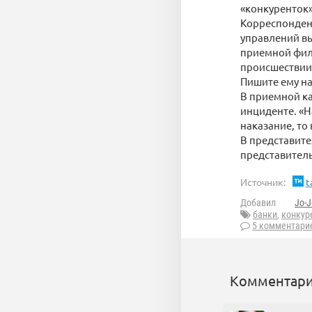
«конкуренток»
Корреспонден
управлений вы
приемной фили
происшествии.
Пишите ему на
В приемной ка
инциденте. «Н
наказание, то
В представите
представитель
Источник:
t
Добавил
Jo-J
банки
,
конкур
5 комментари
Комментари