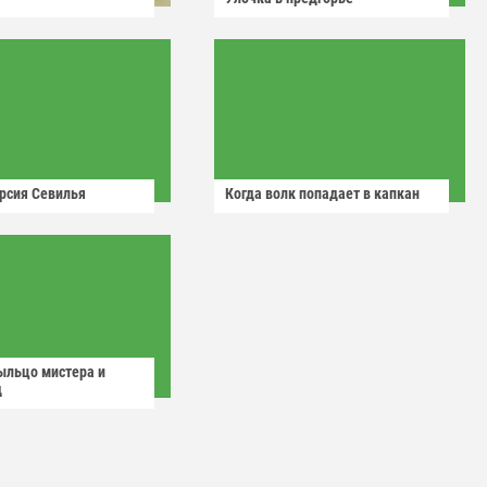
рсия Севилья
Когда волк попадает в капкан
ыльцо мистера и
д