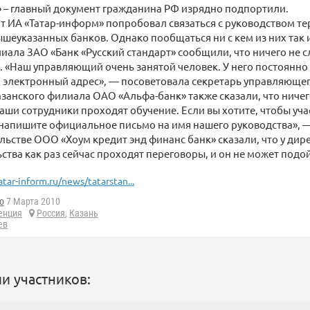
 – главный документ гражданина РФ изрядно подпортили.
т ИА «Татар-информ» попробовал связаться с руководством т
шеуказанных банков. Однако пообщаться ни с кем из них так и
ала ЗАО «Банк «Русский стандарт» сообщили, что ничего не 
 «Наш управляющий очень занятой человек. У него постоянно 
 электронный адрес», — посоветовала секретарь управляющег
занского филиала ОАО «Альфа-банк» также сказали, что ничег
аши сотрудники проходят обучение. Если вы хотите, чтобы уч
 напишите официальное письмо на имя нашего руководства», —
льстве ООО «Хоум кредит энд финанс банк» сказали, что у дир
ства как раз сейчас проходят переговоры, и он не может подой
atar-inform.ru/news/tatarstan...
o
7 Марта 2010
енция
Россия
,
Казань
ев
и участников: