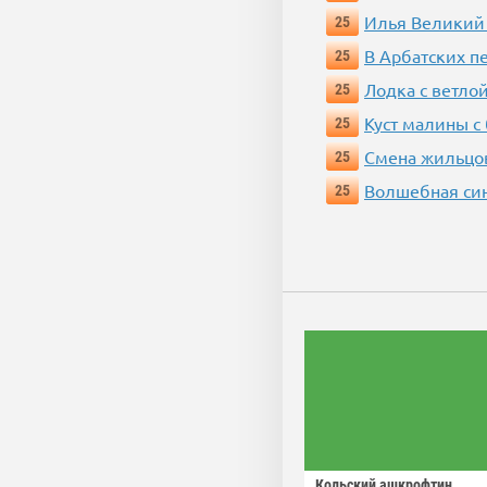
Илья Великий
25
В Арбатских п
25
Лодка с ветло
25
Куст малины с
25
Смена жильцо
25
Волшебная си
25
Кольский ашкрофтин