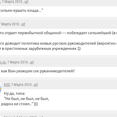
l
, 7 Марта 2010 ,
url
сильно кушать хоцца..."
 7 Марта 2010 ,
url
то отдает первобытной общиной — побеждает сильнейший (в
чего доводит политика новых русских руководителей (вероятн
 в престижных зарубежных учреждениях $)
o-Jo
, 7 Марта 2010 ,
url
 как Вам реакция сих рукамиводителей?
KS5
, 7 Марта 2010 ,
url
Ну да, типа:
"Не был, не был, не был,
 рядом не стоял.." )))