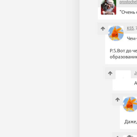
prostoche
"Очень 
KS5
,
Чем-
P.S.Вот до 
образование
J
А
Даже,