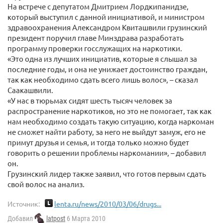
На встрече с депутатом Дмитрием Лордкипанидзе,
который выступил с данной инициативой, и министром
здравоохранения Александром Квиташвили грузинский
президент поручил главе Минздрава разработать
программу проверки госслужащих на наркотики.
«Это одна из лучших инициатив, которые я слышал за
последние годы, и она не унижает достоинство граждан,
так как необходимо сдать всего лишь волос», – сказал
Саакашвили.
«У нас в тюрьмах сидят шесть тысяч человек за
распространение наркотиков, но это не помогает, так как
нам необходимо создать такую ситуацию, когда наркоман
не сможет найти работу, за него не выйдут замуж, его не
примут друзья и семья, и тогда только можно будет
говорить о решении проблемы наркомании», – добавил
он.
Грузинский лидер также заявил, что готов первым сдать
свой волос на анализ.
Источник:
lenta.ru/news/2010/03/06/drugs...
Добавил
latpost
6 Марта 2010