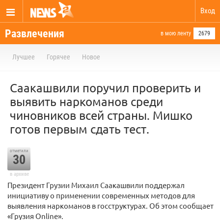
Вход
Развлечения
в мою ленту
2679
Лучшее
Горячее
Новое
Саакашвили поручил проверить и
выявить наркоманов среди
чиновников всей страны. Мишко
готов первым сдать тест.
отметили
30
в архиве
Президент Грузии Михаил Саакашвили поддержал
инициативу о применении современных методов для
выявления наркоманов в госструктурах. Об этом сообщает
«Грузия Online».