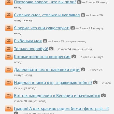
Повторяю вопрос - что вы пили?
23
— 2 часа 19 минут
назад
Сколько смог, столько и наплакал
23
— 2 часа 20
минут назад
Я верил что они существуют!
23
— 2 часа 21 минуту
назад
Рыбонька моя
23
— 2 часа 22 минуты назад
Только попробуй!
23
— 2 часа 24 минуты назад
Котометрическая прогрессия
23
— 2 часа 25 минут
назад
Далековато там от парковки идти
23
— 2 часа 26
минут назад
Наделал в тапки кто, спрашиваю тебя я?
23
— 2 часа
27 минут назад
Вот так наводнения в Венеции и начинаются
23
—
2 часа 28 минут назад
Грация! А как красиво рядом бежит фотограф...!!!
23
— 2 часа 29 минут назад