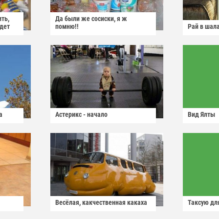
ить,
Да были же сосиски, я ж
йдет
помню!!
Рай в шал
а
Астерикс - начало
Вид Ялты
Весёлая, какчественная какаха
Таксую для