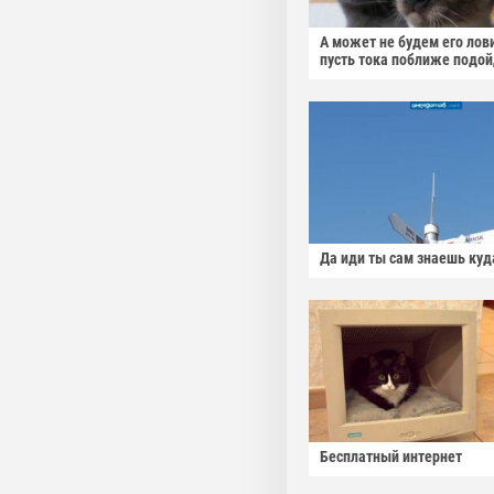
А может не будем его лов
пусть тока поближе подо
Да иди ты сам знаешь куд
Бесплатный интернет