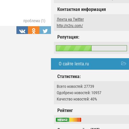
Контактная информация
Лента на Twitter
проблема (1)
http://n2ru.com/
Репутация:
О сайте lenta.ru
Статистика:
Всего новостей: 27739
Одобрено новостей: 10957
Качество новостей: 40%
Рейтинг