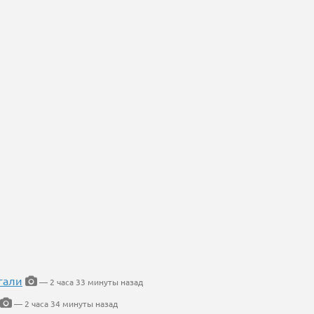
гали
— 2 часа 33 минуты назад
— 2 часа 34 минуты назад