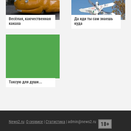
Весёлая, какчественная
Да иди ты сам знаешь
какаха
куда
Таксую для души...
News2.ru
:
О сервисе
|
Статистика
| admin@news2.ru
18+