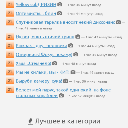
Yellow subДРИЗИН
21
— 1 час 40 минут назад
Оптимисты... блин
21
— 1 час 41 минуту назад
Спутниковая тарелка вносит некий диссонанс
21
—
1 час 42 минуты назад
Ну вот, опять птичий грипп
21
— 1 час 43 минуты назад
Рюкзак - друг человека
21
— 1 час 44 минуты назад
Отвернись! Фокус покажу!
21
— 1 час 45 минут назад
Хмм...Стемнело!
21
— 1 час 48 минут назад
Мы не кильки, мы - КИТ!
21
— 1 час 49 минут назад
Выруби камеру, сука!
21
— 1 час 50 минут назад
Белеет мой парус, такой одинокий, на фоне
21
стальных кораблей
— 1 час 52 минуты назад
Лучшее в категории