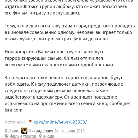
отдать 500 тысяч рупий любому, кто сможет посмотреть
его фильм, ни разу не испугавшись.
Тому, кто решится на такую авантюру, предстоит просидеть
в кинозале совершенно одному. Человек выиграет только
в том случае, если просмотрит фильм до конца.
Новая картина Вармы повествует о злом духе,
терроризирующем семью. Фильм отличился
всевозможными неаппетитными подробностями.
За тем, кто все-таки решится пройти испытание, будут
наблюдать. К нему подключат датчики, позволяющие
следить за сердечным ритмом человека. Также
задействуют видеокамеру. Она запишет поведение
испытуемого на протяжении всего сеанса кино, сообщает
Isra.com.
Источник:
kp.ru/online/news/623028/
Добавил
Никандрович
24 Февраля 2010
фильм ужасов
Индия