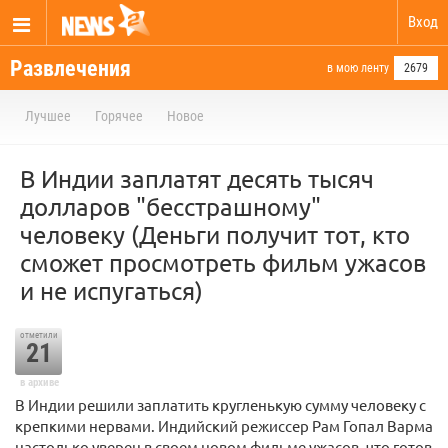
Вход
Развлечения
в мою ленту
2679
Лучшее
Горячее
Новое
В Индии заплатят десять тысяч
долларов "бесстрашному"
человеку (Деньги получит тот, кто
сможет просмотреть фильм ужасов
и не испугаться)
отметили
21
в архиве
В Индии решили заплатить кругленькую сумму человеку с
крепкими нервами. Индийский режиссер Рам Гопал Варма
настолько уверен в своем новом фильме ужасов, что готов