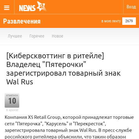
Вход
Развлечения
в мою ленту
2679
Лучшее
Горячее
Новое
[Киберсквоттинг в ритейле]
Владелец "Пятерочки"
зарегистрировал товарный знак
Wal Rus
отметили
10
в архиве
Компания X5 Retail Group, которой принадлежат торговые
сети "Пятерочка", "Карусель" и "Перекресток",
зарегистрировала товарный знак Wal Rus. В пресс-службе
российского ритейлера объяснили, что таким образом