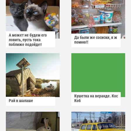
А может не будем его
Да были же сосиски, я ж
ловить, пусть тока
помню!!
поближе подойдет
Кушетка на веранде. Кос
Рай в шалаше
Коб