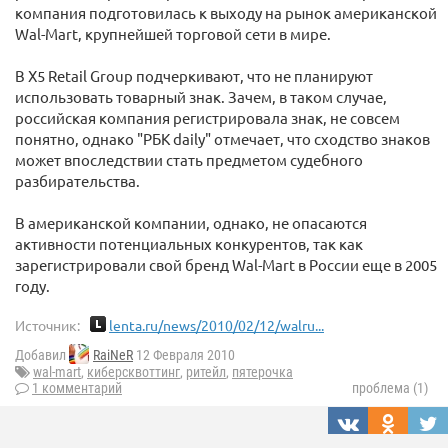
компания подготовилась к выходу на рынок американской
Wal-Mart, крупнейшей торговой сети в мире.
В X5 Retail Group подчеркивают, что не планируют
использовать товарный знак. Зачем, в таком случае,
российская компания регистрировала знак, не совсем
понятно, однако "РБК daily" отмечает, что сходство знаков
может впоследствии стать предметом судебного
разбирательства.
В американской компании, однако, не опасаются
активности потенциальных конкурентов, так как
зарегистрировали свой бренд Wal-Mart в России еще в 2005
году.
Источник:
lenta.ru/news/2010/02/12/walru...
Добавил
RaiNeR
12 Февраля 2010
wal-mart
,
киберсквоттинг
,
ритейл
,
пятерочка
1 комментарий
проблема (1)