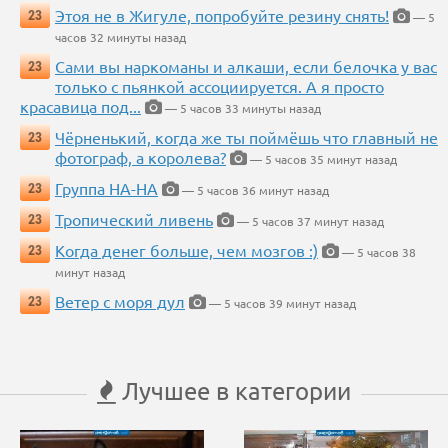
Этоя не в Жигуле, попробуйте резину снять!
23
— 5
часов 32 минуты назад
Сами вы наркоманы и алкаши, если белочка у вас
23
только с пьянкой ассоциируется. А я просто
красавица под...
— 5 часов 33 минуты назад
Чёрненький, когда же ты поймёшь что главный не
23
фотограф, а королева?
— 5 часов 35 минут назад
Группа НА-НА
23
— 5 часов 36 минут назад
Тропический ливень
23
— 5 часов 37 минут назад
Когда денег больше, чем мозгов :)
23
— 5 часов 38
минут назад
Ветер с моря дул
23
— 5 часов 39 минут назад
Лучшее в категории