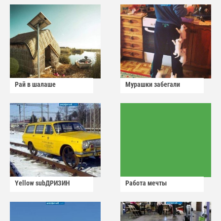
Рай в шалаше
Мурашки забегали
Yellow subДРИЗИН
Работа мечты