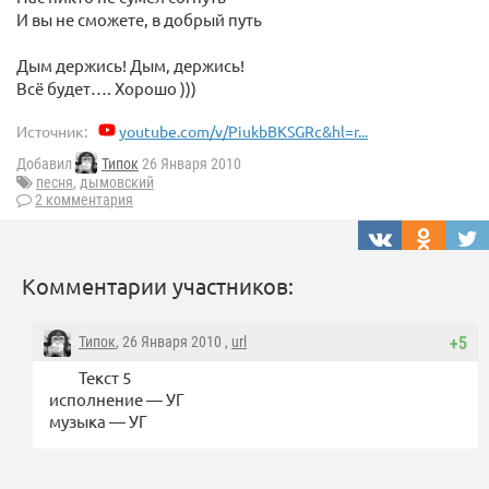
И вы не сможете, в добрый путь
Дым держись! Дым, держись!
Всё будет…. Хорошо )))
Источник:
youtube.com/v/PiukbBKSGRc&hl=r...
Добавил
Типок
26 Января 2010
песня
,
дымовский
2 комментария
Комментарии участников:
Типок
, 26 Января 2010 ,
url
+5
Текст 5
исполнение — УГ
музыка — УГ