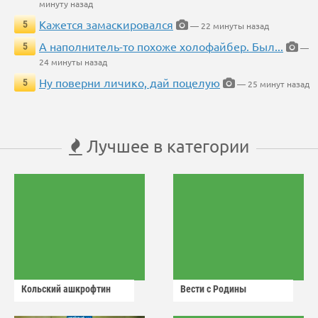
минуту назад
Кажется замаскировался
5
— 22 минуты назад
А наполнитель-то похоже холофайбер. Был...
5
—
24 минуты назад
Ну поверни личико, дай поцелую
5
— 25 минут назад
Лучшее в категории
Кольский ашкрофтин
Вести с Родины