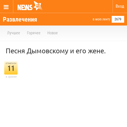
Вход
Развлечения
в мою ленту
2679
Лучшее
Горячее
Новое
Песня Дымовскому и его жене.
отметили
11
в архиве