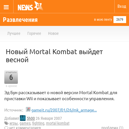
Вход
Развлечения
в мою ленту
2679
Лучшее
Горячее
Новое
Новый Mortal Kombat выйдет
весной
отметили
6
в архиве
Эд Бун рассказывает о новой версии Mortal Kombat для
приставки Wii и показывает особенности управления.
Источник:
gameit.ru/2007/01/26/mk_armage...
Добавил
5h00
26 Января 2007
игры
,
games
,
fighting
,
mortal kombat
нет комментариев
проблема (1)