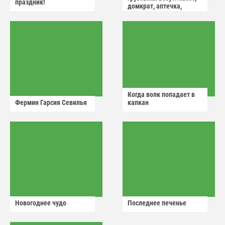
праздник!
домкрат, аптечка,
аварийный знак
Когда волк попадает в
Фермин Гарсия Севилья
капкан
Новогоднее чудо
Последнее печенье