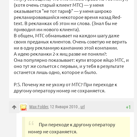
(хотя очень старый клиент МТС) — у меня
оказывается "не тот тариф" — у меня широко
рекламировавшийся некоторое время назад Red-
text. В рекламках об этом ни слова. (Знал бы не
приводил им нового клиента).
В общем, МТС обманывает на каждом шагу даже
своих преданых клиентов. Очень советую не верить
ни в одну рекламную кампанию этой компании.
А идею рекламки 2-х яиц разве не поняли?:
Она популярно показывает: купи второе яйцо МТС, и
оно тут же сольется с первым, и у тебя в результате
останется лишь одно, которое и было.
P.S. Почему же не ухожу от МТС? При переходе к
другому оператору номер не сохраняется.
Max Folder
, 12 Января 2010 ,
url
+1
При переходе к другому оператору
номер не сохраняется.