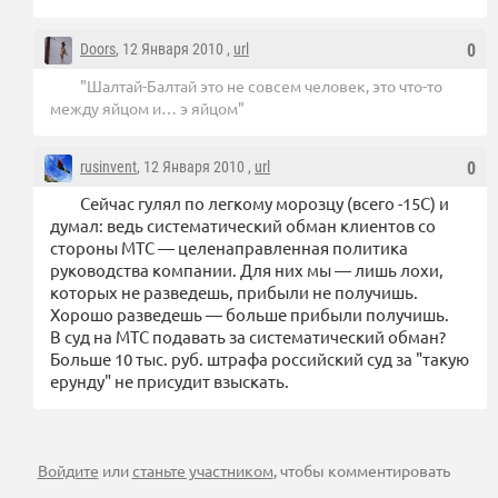
Doors
, 12 Января 2010 ,
url
0
"Шалтай-Балтай это не совсем человек, это что-то
между яйцом и… э яйцом"
rusinvent
, 12 Января 2010 ,
url
0
Сейчас гулял по легкому морозцу (всего -15С) и
думал: ведь систематический обман клиентов со
стороны МТС — целенаправленная политика
руководства компании. Для них мы — лишь лохи,
которых не разведешь, прибыли не получишь.
Хорошо разведешь — больше прибыли получишь.
В суд на МТС подавать за систематический обман?
Больше 10 тыс. руб. штрафа российский суд за "такую
ерунду" не присудит взыскать.
Войдите
или
станьте участником
, чтобы комментировать