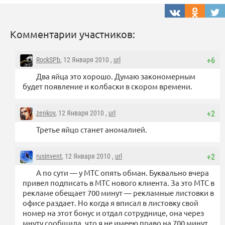
Комментарии участников:
RockSPb
, 12 Января 2010 ,
url
+6
Два яйца это хорошо. Думаю закономерным
будет появление и колбаски в скором времени.
zenkov
, 12 Января 2010 ,
url
+2
Третье яйцо станет аномалией.
rusinvent
, 12 Января 2010 ,
url
+2
А по сути — у МТС опять обман. Буквально вчера
привел подписать в МТС нового клиента. За это МТС в
рекламе обещает 700 минут — рекламные листовки в
офисе раздает. Но когда я вписал в листовку свой
номер на этот бонус и отдал сотруднице, она через
мнуту сообщила, что я не имеею право на 700 минут,