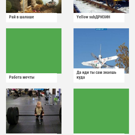
Рай в шалаше
Yellow subДРИЗИН
Да иди ты сам знаешь
Работа мечты
куда