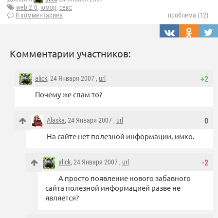
web 2.0
,
юмор
,
секс
8 комментариев
проблема (12)
Комментарии участников:
alick
, 24 Января 2007 ,
url
+2
Почему же спам то?
Alaska
, 24 Января 2007 ,
url
0
На сайте нет полезной информации, имхо.
alick
, 24 Января 2007 ,
url
-2
А просто появление нового забавного
сайта полезной информацией разве не
является?