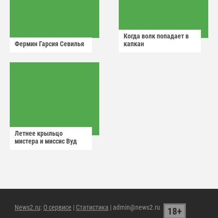
Когда волк попадает в
Фермин Гарсия Севилья
капкан
Летнее крыльцо
мистера и миссис Вуд
News2.ru
:
О сервисе
|
Статистика
| admin@news2.ru
18+