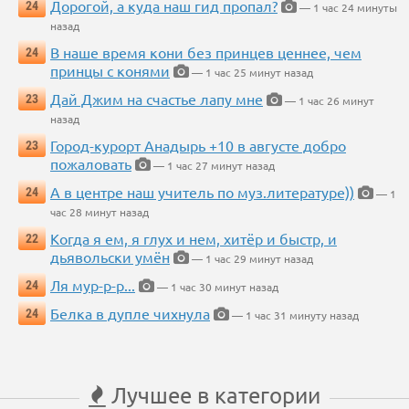
Дорогой, а куда наш гид пропал?
24
— 1 час 24 минуты
назад
В наше время кони без принцев ценнее, чем
24
принцы с конями
— 1 час 25 минут назад
Дай Джим на счастье лапу мне
23
— 1 час 26 минут
назад
Город-курорт Анадырь +10 в августе добро
23
пожаловать
— 1 час 27 минут назад
А в центре наш учитель по муз.литературе))
24
— 1
час 28 минут назад
Когда я ем, я глух и нем, хитёр и быстр, и
22
дьявольски умён
— 1 час 29 минут назад
Ля мур-р-р...
24
— 1 час 30 минут назад
Белка в дупле чихнула
24
— 1 час 31 минуту назад
Лучшее в категории