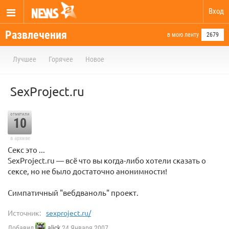
Вход
Развлечения
в мою ленту
2679
Лучшее
Горячее
Новое
SexProject.ru
отметили
10
в архиве
Секс это ...
SexProject.ru — всё что вы когда-либо хотели сказать о
сексе, но не было достаточно анонимности!
Симпатичный "вебдваноль" проект.
Источник:
sexproject.ru/
Добавил
alick
24 Января 2007