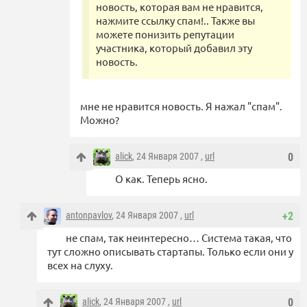
новость, которая вам не нравится,
нажмите ссылку спам!.. Также вы
можете понизить репутации
участника, который добавил эту
новость.
мне не нравится новость. Я нажал "спам".
Можно?
alick
, 24 Января 2007 ,
url
0
О как. Теперь ясно.
antonpavlov
, 24 Января 2007 ,
url
+2
не спам, так неинтересно… Система такая, что
тут сложно описывать стартапы. Только если они у
всех на слуху.
alick
, 24 Января 2007 ,
url
0