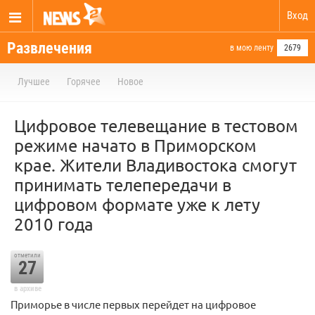
Вход
Развлечения
в мою ленту
2679
Лучшее
Горячее
Новое
Цифровое телевещание в тестовом
режиме начато в Приморском
крае. Жители Владивостока смогут
принимать телепередачи в
цифровом формате уже к лету
2010 года
отметили
27
в архиве
Приморье в числе первых перейдет на цифровое