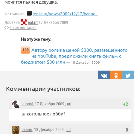
мочится пьяная девушка.
Источник:
lenta.ru/news/2009/12/17/bannc...
Добавил
eatart
17 Декабря 2009
3 комментария
На эту же тему:
Автору ролика ценой $300, размещенного
109
на YouTube, предложили снять фильм с
бюджетом $30 млн
— 18 Декабря 2009
Комментарии участников:
latpost
, 17 Декабря 2009 ,
url
+2
алкогольное лобби?
bearm
, 18 Декабря 2009 ,
url
0