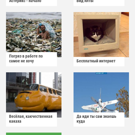
Астерикс - начало
Вид Ялты
Погряз в работе по
самое не хочу
Бесплатный интернет
Весёлая, какчественная
Да иди ты сам знаешь
какаха
куда