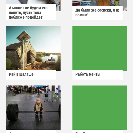
А может не будем его
Да были же сосиски, я ж
ловить, пусть тока
помню!!
поближе подойдет
Рай в шалаше
Работа мечты