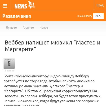
Вход
Развлечения
в мою ленту
2679
Лучшее
Горячее
Новое
Веббер напишет мюзикл "Мастер и
Маргарита"
отметили
5
в архиве
Британскому композитору Эндрю Ллойду Вебберу
потребуется полтора года, чтобы написать мюзикл по
мотивам романа Михаила Булгакова "Мастер и
Маргарита". Об этом он рассказал корреспонденту РИА
Новости. По словам Веббера, он будет готов приступить к
написанию мюзикла, когда будут улажены все вопросы с
авторскими правами.