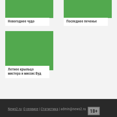
Новогоднее чудо
Последнее печенье
Летнее крыльцо
мистера и миссис Вуд
News2.ru
:
О сервисе
|
Статистика
| admin@news2.ru
18+