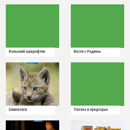
Кольский ашкрофтин
Вести с Родины
Симпатяги
Улочка в предгорье