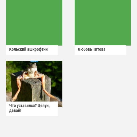
Кольский ашкрофтин
Любовь Титова
Что уставился? Целуй,
давай!