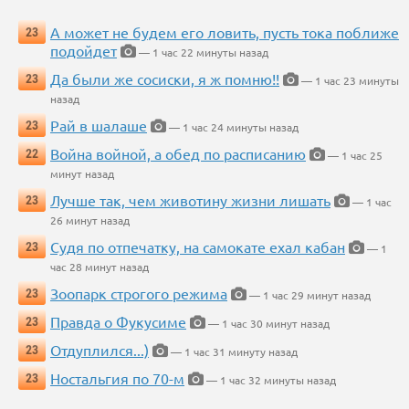
А может не будем его ловить, пусть тока поближе
23
подойдет
— 1 час 22 минуты назад
Да были же сосиски, я ж помню!!
23
— 1 час 23 минуты
назад
Рай в шалаше
23
— 1 час 24 минуты назад
Война войной, а обед по расписанию
22
— 1 час 25
минут назад
Лучше так, чем животину жизни лишать
23
— 1 час
26 минут назад
Судя по отпечатку, на самокате ехал кабан
23
— 1
час 28 минут назад
Зоопарк строгого режима
23
— 1 час 29 минут назад
Правда о Фукусиме
23
— 1 час 30 минут назад
Отдуплился...)
23
— 1 час 31 минуту назад
Ностальгия по 70-м
23
— 1 час 32 минуты назад