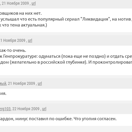
, 21 Ноября 2009 ,
url
вщиков на них нет.
, услышал что есть популярный сериал "Ликвидация", на мотив
 что тема актуальная.)
21 Ноября 2009 ,
url
ак-то очень.
к Генпрокуратуре: одуматься (пока еще не поздно) и отдать сре
 дом (желательно в российской глубинке). И проконтролироват
мый
, 21 Ноября 2009 ,
url
ия.
erg103
, 22 Ноября 2009 ,
url
ардон, минус поставил по ошибке. Что утопия согласен.