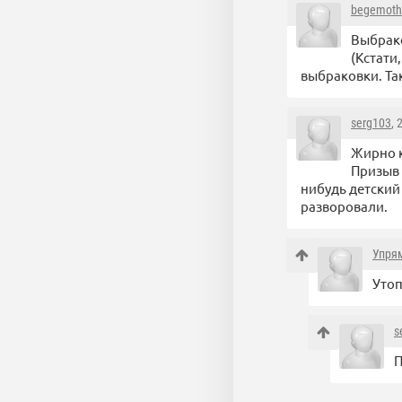
begemoth
Выбрако
(Кстати
выбраковки. Так
serg103
, 
Жирно к
Призыв 
нибудь детский
разворовали.
Упря
Утоп
s
П