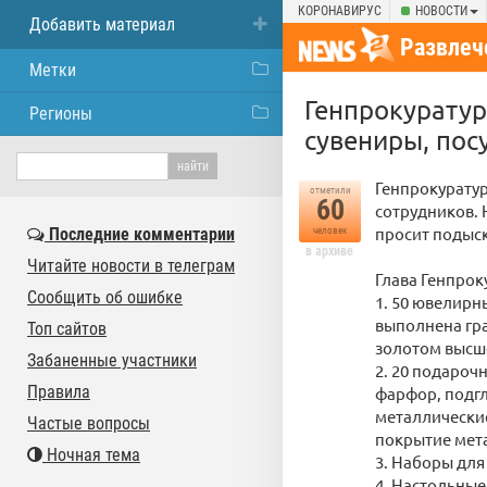
КОРОНАВИРУС
НОВОСТИ
Добавить материал
Развлеч
Метки
Генпрокуратур
Регионы
сувениры, пос
Генпрокуратур
отметили
60
сотрудников. 
просит подыск
Последние комментарии
человек
в архиве
Читайте новости в телеграм
Глава Генпро
Сообщить об ошибке
1. 50 ювелирн
выполнена гр
Топ сайтов
золотом высш
Забаненные участники
2. 20 подароч
Правила
фарфор, подгл
металлические
Частые вопросы
покрытие мет
Ночная тема
3. Наборы для
4. Настольные