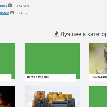
нева
— 5 Августа
орана
— 5 Августа
Лучшее в катего
Вести с Родины
Симпатяги