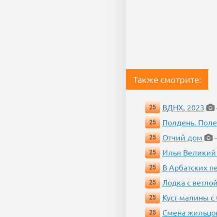
Также смотрите:
ВДНХ, 2023
25
Полдень. Пол
25
Отчий дом
25
—
Илья Великий
25
В Арбатских п
25
Лодка с ветло
25
Куст малины с
25
Смена жильцо
25