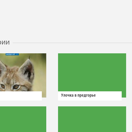
рии
Улочка в предгорье