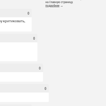
на главную страницу.
подробнее
→
0
ру критиковать,
0
0
0