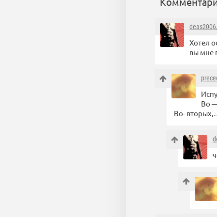
Комментари
deas2006
Хотел о
вы мне 
prece
Испу
Во —
Во- вторых,…
d
ч