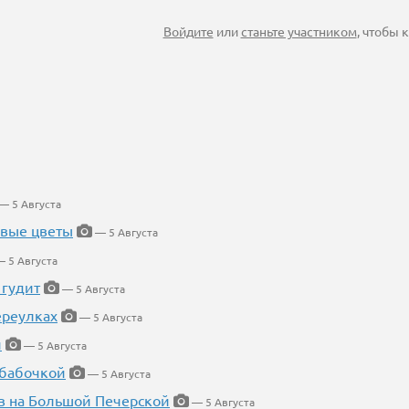
Войдите
или
станьте участником
, чтобы
— 5 Августа
евые цветы
— 5 Августа
 5 Августа
 гудит
— 5 Августа
ереулках
— 5 Августа
й
— 5 Августа
 бабочкой
— 5 Августа
в на Большой Печерской
— 5 Августа