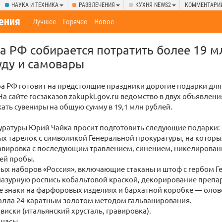
НАУКА И ТЕХНИКА
РАЗВЛЕЧЕНИЯ
КУХНЯ NEWS2
КОММЕНТАРИ
ения
Лучшее
Горячее
Новое
а РФ собирается потратить более 19 м
уду и самовары
а РФ готовит на предстоящие праздники дорогие подарки для
На сайте госзаказов zakupki.gov.ru ведомство в двух объявлени
ать сувениры на общую сумму в 19,1 млн рублей.
куратуры Юрий Чайка просит подготовить следующие подарки:
ых тарелок с символикой Генеральной прокуратуры, на которы
авировка с последующим травлением, синением, никелирован
ей пробы.
ных наборов «Россия», включающие стаканы и штоф с гербом Г
азурную роспись кобальтовой краской, декорирование препа
 знаки на фарфоровых изделиях и бархатной коробке — олово
алла 24-каратным золотом методом гальванирования.
 виски (итальянский хрусталь, гравировка).
 часы.