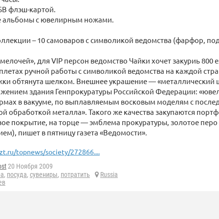
USB флэш-картой.
е альбомы с ювелирным ножами.
лекции – 10 самоваров с символикой ведомства (фарфор, под
мелочей», для VIP персон ведомство Чайки хочет закуриь 800 
летах ручной работы с символикой ведомства на каждой стра
жки обтянута шелком. Внешнее украшение — «металлический 
ажением здания Генпрокуратуры Российской Федерации: «ювел
рмах в вакууме, по выплавляемым восковым моделям с после
й обработкой металла». Такого же качества закупаются порт
вое покрытие, на торце — эмблема прокуратуры, золотое перо
ем), пишет в пятницу газета «Ведомости».
zt.ru/topnews/society/272866....
ost
20 Ноября 2009
ра
,
посуда
,
сувениры
,
потратить
Russia
ев