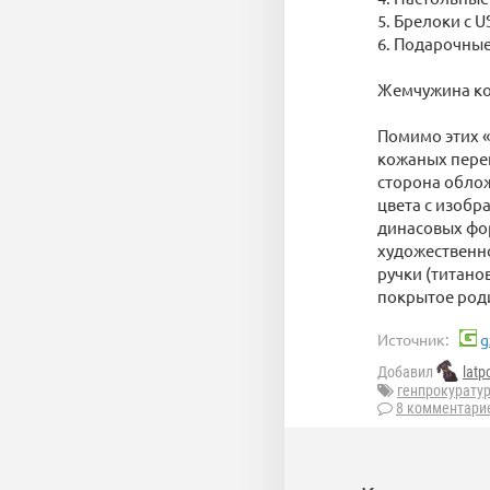
5. Брелоки с 
6. Подарочны
Жемчужина кол
Помимо этих «
кожаных переп
сторона обло
цвета с изобр
динасовых фо
художественно
ручки (титано
покрытое роди
Источник:
g
Добавил
latp
генпрокурату
8 комментари