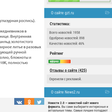
О сайте gzt.ru
глазурная роспись).
Статистика:
ежедневников в
Всего новостей: 1958
нице. Внутренняя
Одобрено новостей: 898
шильд золотистого
Качество новостей: 46%
ирное литье в разовых
дующей ручной
Рейтинг
фолио, блокноты и
 18К, полностью
Отзывы о сайте (425)
Охренели с рекламой.
О сайте News2.ru
Новости 2.0 — новостной сайт нового
формата.
Вы сами выбираете интересные и
актуальные темы. Самые лучшие попадают