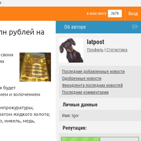
И
Вход
в мою ленту
2679
Об авторе
лн рублей на
latpost
Профиль
|
Статистика
 своих
ях
Последние добавленные новости
Одобренные новости
Френдлента последних новостей
х будет
Последние комментарии
ием и золочением
Личные данные
енпрокуратуры,
ратом жидкого золота;
Имя: Igor
, никель, медь,
Репутация: