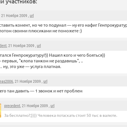
и участников:
, 21 Ноября 2009 ,
url
ставить комент, но че то подумал — ну его нафиг Генпрокурату
потом своими плюсиками не поможете :)
dent
, 21 Ноября 2009 ,
url
гался Генпрокуратуру?)) Нашел кого и чего бояться))
 первых, "клопа танком не раздавишь", ..
 ну, это уже — услуга платная.
eas2006
, 21 Ноября 2009 ,
url
его там давить — 1 звонок и нет проблем
precedent
, 21 Ноября 2009 ,
url
За бесплатно?;)))) Человека потаскать стоит 50 тыс в валюте.