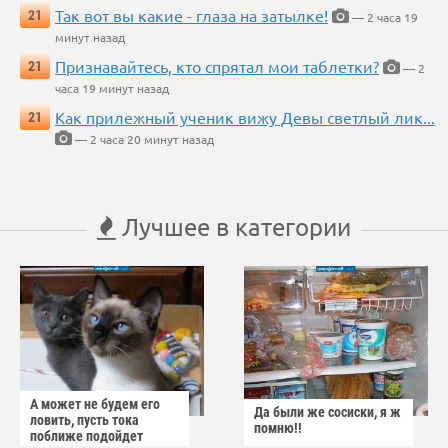
Так вот вы какие - глаза на затылке!
21
— 2 часа 19
минут назад
Признавайтесь, кто спрятал мои таблетки?
21
— 2
часа 19 минут назад
Как прилежный ученик вижу Девы светлый лик...
21
— 2 часа 20 минут назад
Лучшее в категории
А может не будем его
Да были же сосиски, я ж
ловить, пусть тока
помню!!
поближе подойдет