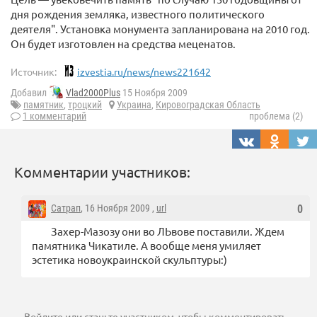
дня рождения земляка, известного политического
деятеля". Установка монумента запланирована на 2010 год.
Он будет изготовлен на средства меценатов.
Источник:
izvestia.ru/news/news221642
Добавил
Vlad2000Plus
15 Ноября 2009
памятник
,
троцкий
Украина
,
Кировоградская Область
1 комментарий
проблема (2)
Комментарии участников:
Сатрап
, 16 Ноября 2009 ,
url
0
Захер-Мазозу они во ЛЬвове поставили. Ждем
памятника Чикатиле. А вообще меня умиляет
эстетика новоукраинской скульптуры:)
Войдите
или
станьте участником
, чтобы комментировать