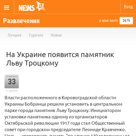
Вход
Развлечения
в мою ленту
2679
Лучшее
Горячее
Новое
На Украине появится памятник
Льву Троцкому
отметили
33
в архиве
Власти расположенного в Кировоградской области
Украины Бобринца решили установить в центральном
парке города памятник Льву Троцкому. Инициатором
установки памятника одному из организаторов
Октябрьской революции 1917 года стал Общественный
совет при городском председателе Леониде Кравченко.
Цель — увековечить память "по случаю 130 годовщины от